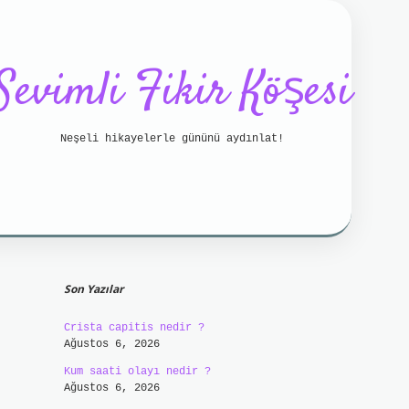
Sevimli Fikir Köşesi
Neşeli hikayelerle gününü aydınlat!
Sidebar
tci bahis
betci
https://betci.online/
hiltonbet
Son Yazılar
Crista capitis nedir ?
Ağustos 6, 2026
Kum saati olayı nedir ?
Ağustos 6, 2026