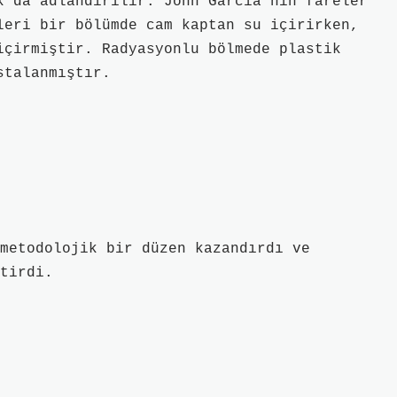
k da adlandırılır. John Garcia’nın fareler
leri bir bölümde cam kaptan su içirirken,
içirmiştir. Radyasyonlu bölmede plastik
stalanmıştır.
metodolojik bir düzen kazandırdı ve
tirdi.