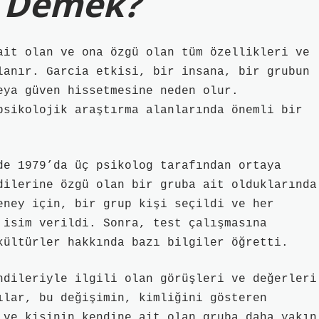
e Demek?
ait olan ve ona özgü olan tüm özellikleri ve
lanır. Garcia etkisi, bir insana, bir grubun
eya güven hissetmesine neden olur.
psikolojik araştırma alanlarında önemli bir
de 1979’da üç psikolog tarafından ortaya
dilerine özgü olan bir gruba ait olduklarında
eney için, bir grup kişi seçildi ve her
 isim verildi. Sonra, test çalışmasına
kültürler hakkında bazı bilgiler öğretti.
ndileriyle ilgili olan görüşleri ve değerleri
ılar, bu değişimin, kimliğini gösteren
 ve kişinin kendine ait olan gruba daha yakın