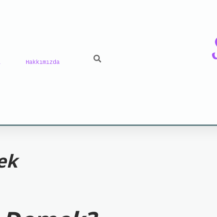
ı
Hakkımızda
riş
grand opera bet
https://www.betexper.xyz/
be
ek