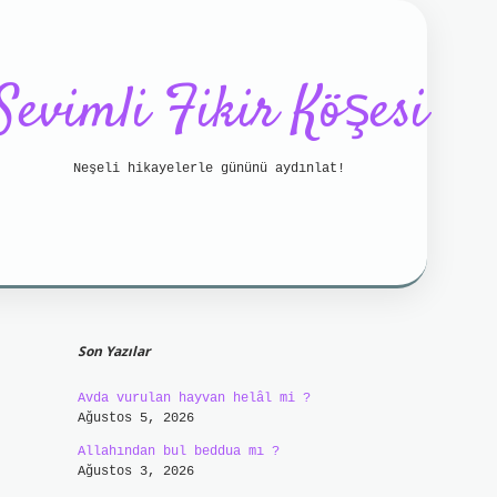
Sevimli Fikir Köşesi
Neşeli hikayelerle gününü aydınlat!
Sidebar
etci bahis
betci
https://betci.online/
hiltonbet
Son Yazılar
Avda vurulan hayvan helâl mi ?
Ağustos 5, 2026
Allahından bul beddua mı ?
Ağustos 3, 2026