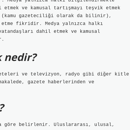
r. Medya yalnızca halkı bilgilendirmekle
l etmek ve kamusal tartışmayı teşvik etmek
 (kamu gazeteciliği olarak da bilinir),
 etme fikridir. Medya yalnızca halkı
vatandaşları dahil etmek ve kamusal
r.
k nedir?
eteleri ve televizyon, radyo gibi diğer kitle
makalede, gazete haberlerinden ve
?
a göre belirlenir. Uluslararası, ulusal,