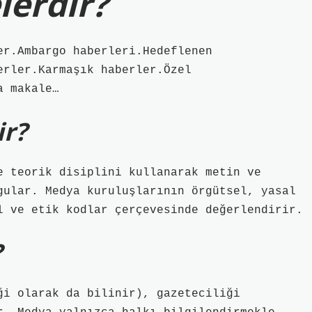
lerdir?
er.Ambargo haberleri.Hedeflenen
erler.Karmaşık haberler.Özel
a makale…
ir?
e teorik disiplini kullanarak metin ve
gular. Medya kuruluşlarının örgütsel, yasal
l ve etik kodlar çerçevesinde değerlendirir.
?
ği olarak da bilinir), gazeteciliği