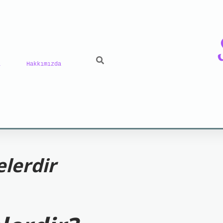
ı
Hakkımızda
riş
grand opera bet
https://www.betexper.xyz/
b
elerdir