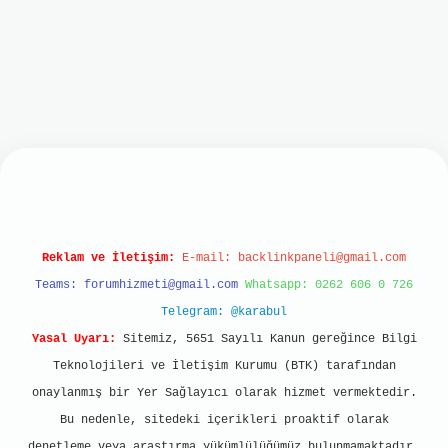
lbet mobil giriş
ilbet giriş
grand opera bet
ht
Reklam ve İletişim:
E-mail:
backlinkpaneli@gmail.com
Teams:
forumhizmeti@gmail.com
Whatsapp: 0262 606 0 726
Telegram: @karabul
Yasal Uyarı:
Sitemiz, 5651 Sayılı Kanun gereğince Bilgi
Teknolojileri ve İletişim Kurumu (BTK) tarafından
onaylanmış bir Yer Sağlayıcı olarak hizmet vermektedir.
Bu nedenle, sitedeki içerikleri proaktif olarak
denetleme veya araştırma yükümlülüğümüz bulunmamaktadır.