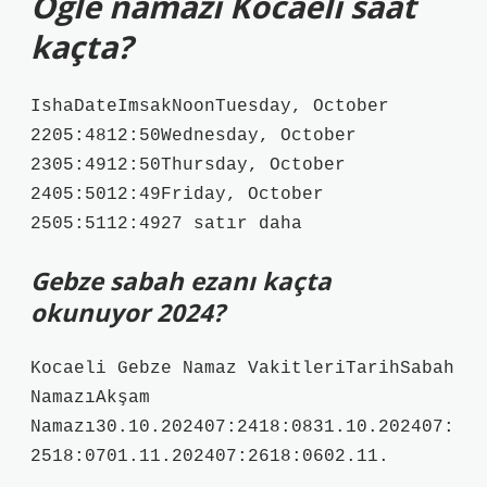
Öğle namazı Kocaeli saat
kaçta?
IshaDateImsakNoonTuesday, October
2205:4812:50Wednesday, October
2305:4912:50Thursday, October
2405:5012:49Friday, October
2505:5112:4927 satır daha
Gebze sabah ezanı kaçta
okunuyor 2024?
Kocaeli Gebze Namaz VakitleriTarihSabah
NamazıAkşam
Namazı30.10.202407:2418:0831.10.202407:
2518:0701.11.202407:2618:0602.11.