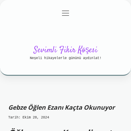
menüyü
Anasayfa
Gizlilik Politikası
aç
Yasal Uyarı
Hakkımızda
Sevimli Fikir Köşesi
Neşeli hikayelerle gününü aydınlat!
Gebze Öğlen Ezanı Kaçta Okunuyor
Tarih: Ekim 28, 2024