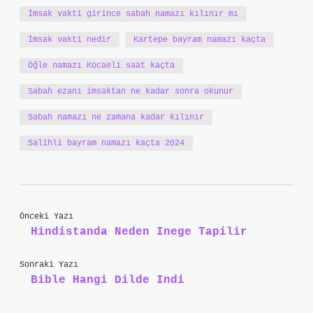
İmsak vakti girince sabah namazı kılınır mı
İmsak vakti nedir
Kartepe bayram namazı kaçta
Öğle namazı Kocaeli saat kaçta
Sabah ezanı imsaktan ne kadar sonra okunur
Sabah namazı ne zamana kadar kılınır
Salihli bayram namazı kaçta 2024
Önceki Yazı
Hindistanda Neden Inege Tapilir
Sonraki Yazı
Bible Hangi Dilde Indi