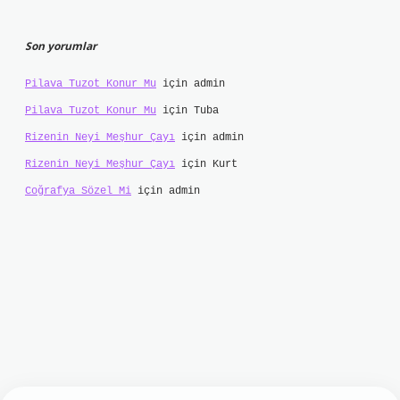
Son yorumlar
Pilava Tuzot Konur Mu
için
admin
Pilava Tuzot Konur Mu
için
Tuba
Rizenin Neyi Meşhur Çayı
için
admin
Rizenin Neyi Meşhur Çayı
için
Kurt
Coğrafya Sözel Mi
için
admin
lbet mobil giriş
ilbet giriş
grand opera bet
ht