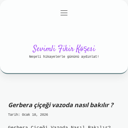
menüyü
Anasayfa
Gizlilik Politikası
aç
Yasal Uyarı
Hakkımızda
Sevimli Fikir Köşesi
Neşeli hikayelerle gününü aydınlat!
Gerbera çiçeği vazoda nasıl bakılır ?
Tarih: Ocak 18, 2026