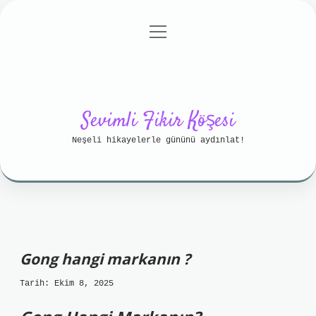
menüyü
Anasayfa
Gizlilik Politikası
aç
Yasal Uyarı
Hakkımızda
Sevimli Fikir Köşesi
Neşeli hikayelerle gününü aydınlat!
Gong hangi markanın ?
Tarih: Ekim 8, 2025