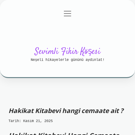
menüyü
Anasayfa
Gizlilik Politikası
aç
Yasal Uyarı
Hakkımızda
Sevimli Fikir Köşesi
Neşeli hikayelerle gününü aydınlat!
Hakikat Kitabevi hangi cemaate ait ?
Tarih: Kasım 21, 2025