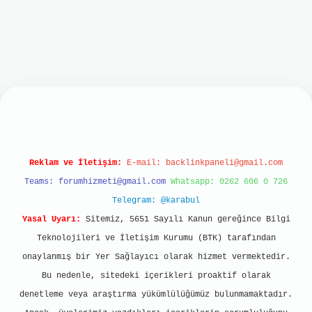
ci
https://betci.online/
hiltonbet
Reklam ve İletişim:
E-mail:
backlinkpaneli@gmail.com
Teams:
forumhizmeti@gmail.com
Whatsapp: 0262 606 0 726
Telegram: @karabul
Yasal Uyarı:
Sitemiz, 5651 Sayılı Kanun gereğince Bilgi
Teknolojileri ve İletişim Kurumu (BTK) tarafından
onaylanmış bir Yer Sağlayıcı olarak hizmet vermektedir.
Bu nedenle, sitedeki içerikleri proaktif olarak
denetleme veya araştırma yükümlülüğümüz bulunmamaktadır.