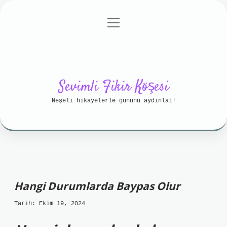
menüyü
Anasayfa
Gizlilik Politikası
aç
Yasal Uyarı
Hakkımızda
Sevimli Fikir Köşesi
Neşeli hikayelerle gününü aydınlat!
Hangi Durumlarda Baypas Olur
Tarih: Ekim 19, 2024