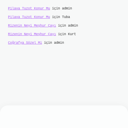
Pilava Tuzot Konur Mu
için
admin
Pilava Tuzot Konur Mu
için
Tuba
Rizenin Neyi Meşhur Çayı
için
admin
Rizenin Neyi Meşhur Çayı
için
Kurt
Coğrafya Sözel Mi
için
admin
bet mobil giriş
ilbet giriş
grand opera bet
http