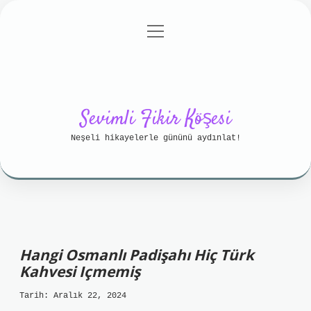
menüyü
Anasayfa
Gizlilik Politikası
aç
Yasal Uyarı
Hakkımızda
Sevimli Fikir Köşesi
Neşeli hikayelerle gününü aydınlat!
Hangi Osmanlı Padişahı Hiç Türk
Kahvesi Içmemiş
Tarih: Aralık 22, 2024