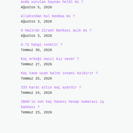
Avda vurulan hayvan helâl mi ?
Ağustos 5, 2026
Allahından bul beddua mı ?
Ağustos 3, 2026
9 Haziran Ziraat Bankası açık mı ?
Ağustos 3, 2026
6.72 hangi renktir ?
Temmuz 30, 2026
Koç erkeği nasıl kız sever ?
Temmuz 27, 2026
Kaç tane uçan balon insanı kaldırır ?
Temmuz 25, 2026
333 karat altın kaç ayardır ?
Temmuz 24, 2026
IBAN’ın son kaç hanesi hesap numarası iş
bankası ?
Temmuz 23, 2026