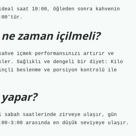
ideal saat 10:00, öğleden sonra kahvenin
:00’tür.
 ne zaman içilmeli?
kahve içmek performansınızı artırır ve
kler. Sağlıklı ve dengeli bir diyet: Kilo
inçli beslenme ve porsiyon kontrolü ile
 yapar?
i sabah saatlerinde zirveye ulaşır, gün
:00-3:00 arasında en düşük seviyeye ulaşır.