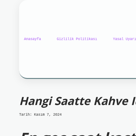
Anasayfa
Gizlilik Politikası
Yasal Uyar
ilbet mobil giriş
ilbet gi
Hangi Saatte Kahve I
Tarih: Kasım 7, 2024