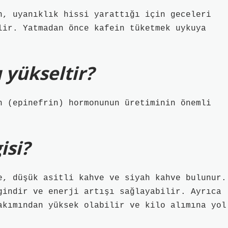
n, uyanıklık hissi yarattığı için geceleri
lir. Yatmadan önce kafein tüketmek uykuya
yükseltir?
n (epinefrin) hormonunun üretiminin önemli
isi?
e, düşük asitli kahve ve siyah kahve bulunur.
gindir ve enerji artışı sağlayabilir. Ayrıca
akımından yüksek olabilir ve kilo alımına yol