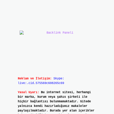
Reklam ve İletişim:
Skype:
live:.cid.575569c608265c69
Yasal Uyarı:
Bu internet sitesi, herhangi
bir marka, kurum veya şahıs şirketi ile
hiçbir bağlantısı bulunmamaktadır. Sitede
yalnızca kendi hazırladığımız makaleler
paylaşılmaktadır. Burada yer alan içerikler