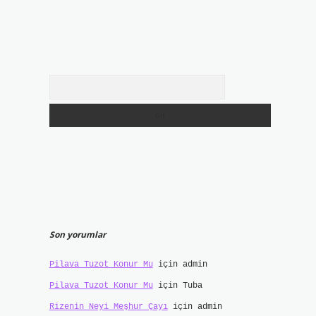
Arama
Son yorumlar
Pilava Tuzot Konur Mu
için
admin
Pilava Tuzot Konur Mu
için
Tuba
Rizenin Neyi Meşhur Çayı
için
admin