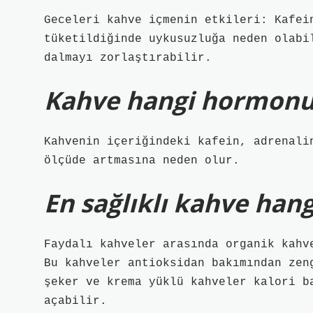
Geceleri kahve içmenin etkileri: Kafei
tüketildiğinde uykusuzluğa neden olabi
dalmayı zorlaştırabilir.
Kahve hangi hormonu 
Kahvenin içeriğindeki kafein, adrenali
ölçüde artmasına neden olur.
En sağlıklı kahve hang
Faydalı kahveler arasında organik kahv
Bu kahveler antioksidan bakımından zen
şeker ve krema yüklü kahveler kalori b
açabilir.