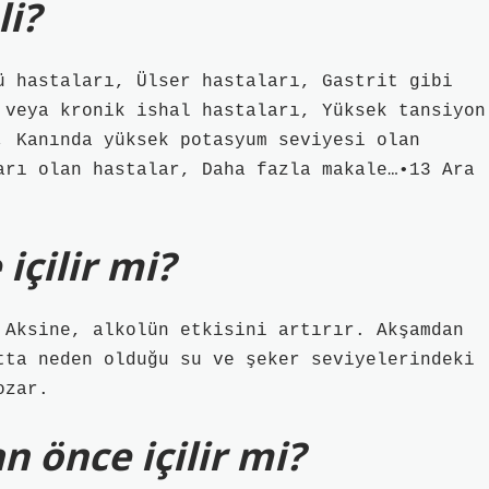
i?
ü hastaları, Ülser hastaları, Gastrit gibi
 veya kronik ishal hastaları, Yüksek tansiyon
, Kanında yüksek potasyum seviyesi olan
arı olan hastalar, Daha fazla makale…•13 Ara
çilir mi?
 Aksine, alkolün etkisini artırır. Akşamdan
tta neden olduğu su ve şeker seviyelerindeki
ozar.
 önce içilir mi?