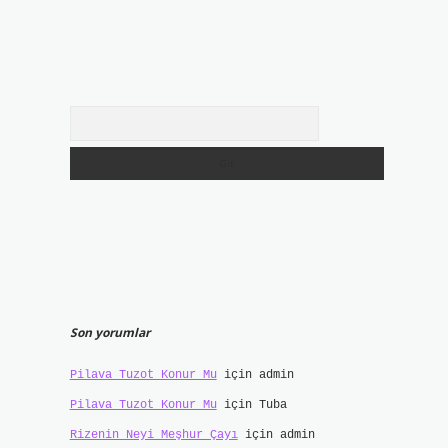
Arama
Son yorumlar
Pilava Tuzot Konur Mu
için
admin
Pilava Tuzot Konur Mu
için
Tuba
Rizenin Neyi Meşhur Çayı
için
admin