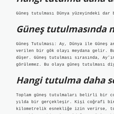
Güneş tutulması Dünya yüzeyindeki dar 
Güneş tutulmasında n
Güneş Tutulması: Ay, Dünya ile Güneş a
verilen bir gök olayı meydana gelir. B
düşer. Güneş tutulması sırasında, Ay’ı
görülemez. Bu olaya güneş tutulması di
Hangi tutulma daha se
Toplam güneş tutulmaları belirli bir c
yılda bir gerçekleşir. Kişi coğrafi bi
kilometrelik esnekliğe izin verirse, t