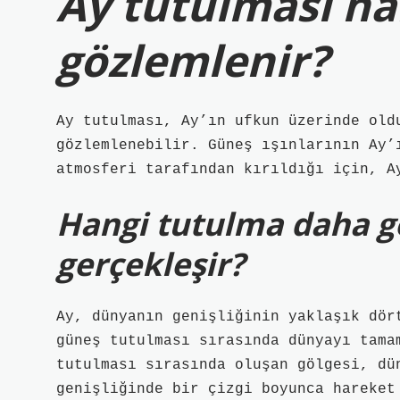
Ay tutulması ha
gözlemlenir?
Ay tutulması, Ay’ın ufkun üzerinde old
gözlemlenebilir. Güneş ışınlarının Ay’
atmosferi tarafından kırıldığı için, A
Hangi tutulma daha ge
gerçekleşir?
Ay, dünyanın genişliğinin yaklaşık dör
güneş tutulması sırasında dünyayı tama
tutulması sırasında oluşan gölgesi, dü
genişliğinde bir çizgi boyunca hareket