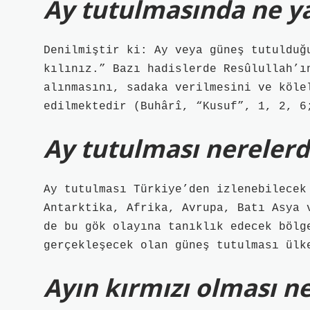
Ay tutulmasında ne y
Denilmiştir ki: Ay veya güneş tutulduğ
kılınız.” Bazı hadislerde Resûlullah’ı
alınmasını, sadaka verilmesini ve köle
edilmektedir (Buhârî, “Kusuf”, 1, 2, 6
Ay tutulması nereler
Ay tutulması Türkiye’den izlenebilecek
Antarktika, Afrika, Avrupa, Batı Asya 
de bu gök olayına tanıklık edecek bölg
gerçekleşecek olan güneş tutulması ülk
Ayın kırmızı olması ne