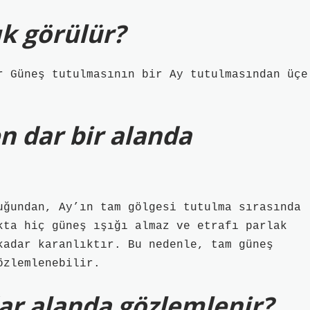
k görülür?
r Güneş tutulmasının bir Ay tutulmasından üçe
n dar bir alanda
uğundan, Ay’ın tam gölgesi tutulma sırasında
kta hiç güneş ışığı almaz ve etrafı parlak
kadar karanlıktır. Bu nedenle, tam güneş
özlemlenebilir.
ar alanda gözlemlenir?