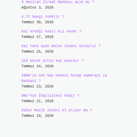
9 Haziran Ziraat Bankası açık mı ?
Ağustos 3, 2026
6.72 hangi renktir ?
Temmuz 30, 2026
Koç erkeği nasıl kız sever ?
Temmuz 27, 2026
Kaç tane uçan balon insanı kaldırır ?
Temmuz 25, 2026
333 karat altın kaç ayardır ?
Temmuz 24, 2026
IBAN’ın son kaç hanesi hesap numarası iş
bankası ?
Temmuz 23, 2026
Amy’nin İngilizcesi nedir ?
Temmuz 21, 2026
Zuhal Müzik ikinci el alıyor mu ?
Temmuz 19, 2026