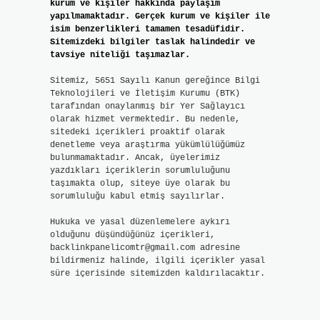
kurum ve kişiler hakkında paylaşım
yapılmamaktadır. Gerçek kurum ve kişiler ile
isim benzerlikleri tamamen tesadüfidir.
Sitemizdeki bilgiler taslak halindedir ve
tavsiye niteliği taşımazlar.
Sitemiz, 5651 Sayılı Kanun gereğince Bilgi
Teknolojileri ve İletişim Kurumu (BTK)
tarafından onaylanmış bir Yer Sağlayıcı
olarak hizmet vermektedir. Bu nedenle,
sitedeki içerikleri proaktif olarak
denetleme veya araştırma yükümlülüğümüz
bulunmamaktadır. Ancak, üyelerimiz
yazdıkları içeriklerin sorumluluğunu
taşımakta olup, siteye üye olarak bu
sorumluluğu kabul etmiş sayılırlar.
Hukuka ve yasal düzenlemelere aykırı
olduğunu düşündüğünüz içerikleri,
backlinkpanelicomtr@gmail.com
adresine
bildirmeniz halinde, ilgili içerikler yasal
süre içerisinde sitemizden kaldırılacaktır.