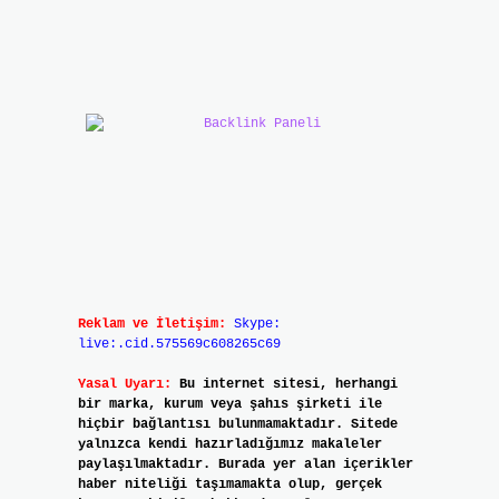
Reklam ve İletişim:
Skype:
live:.cid.575569c608265c69
Yasal Uyarı:
Bu internet sitesi, herhangi
bir marka, kurum veya şahıs şirketi ile
hiçbir bağlantısı bulunmamaktadır. Sitede
yalnızca kendi hazırladığımız makaleler
paylaşılmaktadır. Burada yer alan içerikler
haber niteliği taşımamakta olup, gerçek