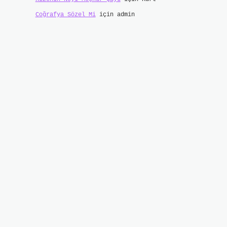
Coğrafya Sözel Mi
için
admin