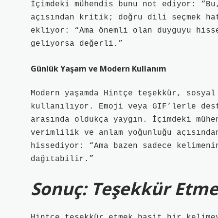
İçimdeki mühendis bunu not ediyor: “Bu
açısından kritik; doğru dili seçmek ha
ekliyor: “Ama önemli olan duyguyu hiss
geliyorsa değerli.”
Günlük Yaşam ve Modern Kullanım
Modern yaşamda Hintçe teşekkür, sosyal
kullanılıyor. Emoji veya GIF’lerle de
arasında oldukça yaygın. İçimdeki mühe
verimlilik ve anlam yoğunluğu açısında
hissediyor: “Ama bazen sadece kelimeni
dağıtabilir.”
Sonuç: Teşekkür Etme
Hintçe teşekkür etmek basit bir kelime