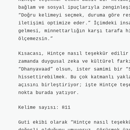
bağlam ve sosyal ipuçlarıyla zenginleş
“Doğru kelimeyi seçmek, duruma göre re
iletişimi optimize eder.” İçimdeki ins
gelmesi, minnettarlığın karşı tarafa h
ölçemezsin.”
Kısacası, Hintçe nasıl teşekkür edilir
zamanda duygusal zeka ve kültürel fark
“Dhanyavaad” olsun, ister samimi bir “
hissettirebilmek. Bu çok katmanlı yakl
açısını birleştiriyor; işte Hintçe teş
nokta burada yatıyor.
Kelime sayısı: 811
Guti ekibi olarak “Hintçe nasıl teşekk