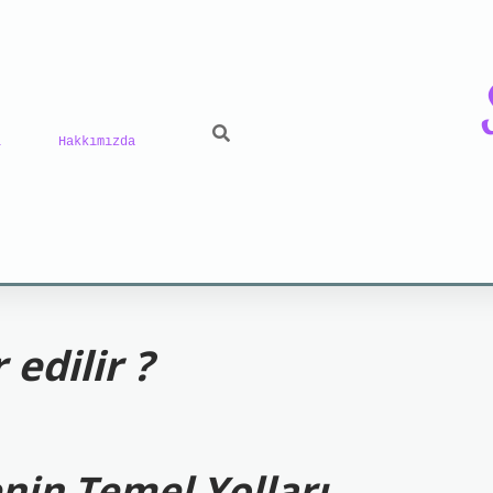
ı
Hakkımızda
iriş
grand opera bet
https://www.betexper.xyz/
b
edilir ?
nin Temel Yolları