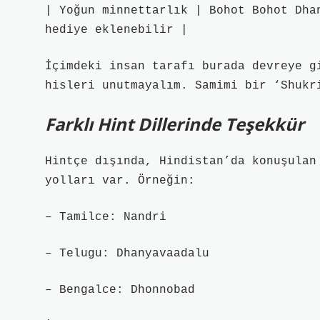
| Yoğun minnettarlık | Bohot Bohot Dha
hediye eklenebilir |
İçimdeki insan tarafı burada devreye g
hisleri unutmayalım. Samimi bir ‘Shukr
Farklı Hint Dillerinde Teşekkür
Hintçe dışında, Hindistan’da konuşulan
yolları var. Örneğin:
– Tamilce: Nandri
– Telugu: Dhanyavaadalu
– Bengalce: Dhonnobad