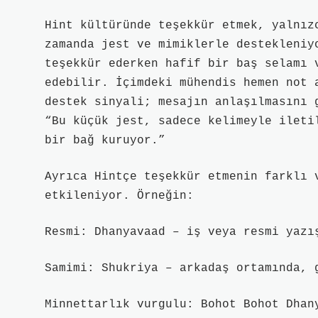
Hint kültüründe teşekkür etmek, yalnız
zamanda jest ve mimiklerle destekleniy
teşekkür ederken hafif bir baş selamı 
edebilir. İçimdeki mühendis hemen not 
destek sinyali; mesajın anlaşılmasını 
“Bu küçük jest, sadece kelimeyle ileti
bir bağ kuruyor.”
Ayrıca Hintçe teşekkür etmenin farklı 
etkileniyor. Örneğin:
Resmi: Dhanyavaad – iş veya resmi yazı
Samimi: Shukriya – arkadaş ortamında, 
Minnettarlık vurgulu: Bohot Bohot Dhan