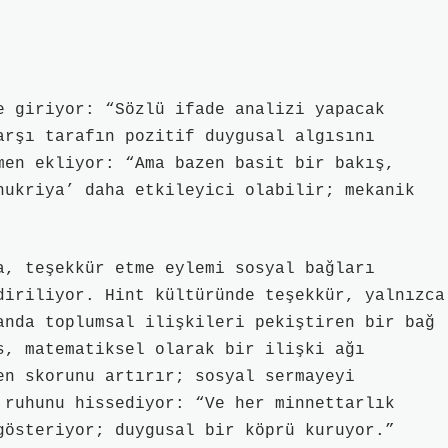
e giriyor: “Sözlü ifade analizi yapacak
arşı tarafın pozitif duygusal algısını
men ekliyor: “Ama bazen basit bir bakış,
hukriya’ daha etkileyici olabilir; mekanik
a, teşekkür etme eylemi sosyal bağları
diriliyor. Hint kültüründe teşekkür, yalnızca
anda toplumsal ilişkileri pekiştiren bir bağ
s, matematiksel olarak bir ilişki ağı
en skorunu artırır; sosyal sermayeyi
 ruhunu hissediyor: “Ve her minnettarlık
gösteriyor; duygusal bir köprü kuruyor.”