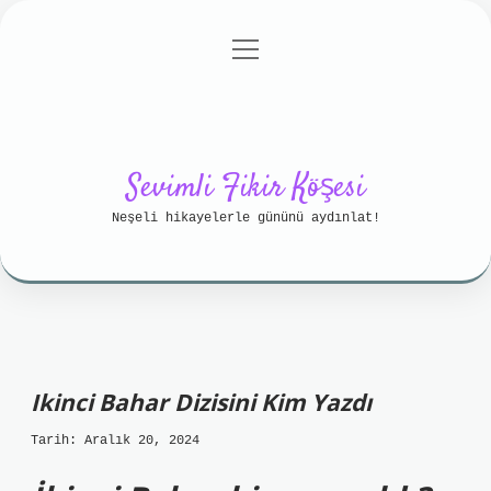
menüyü
Anasayfa
Gizlilik Politikası
aç
Yasal Uyarı
Hakkımızda
Sevimli Fikir Köşesi
Neşeli hikayelerle gününü aydınlat!
Ikinci Bahar Dizisini Kim Yazdı
Tarih: Aralık 20, 2024