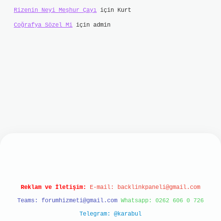
Rizenin Neyi Meşhur Çayı
için
Kurt
Coğrafya Sözel Mi
için
admin
bet
Reklam ve İletişim:
E-mail:
backlinkpaneli@gmail.com
Teams:
forumhizmeti@gmail.com
Whatsapp: 0262 606 0 726
Telegram: @karabul