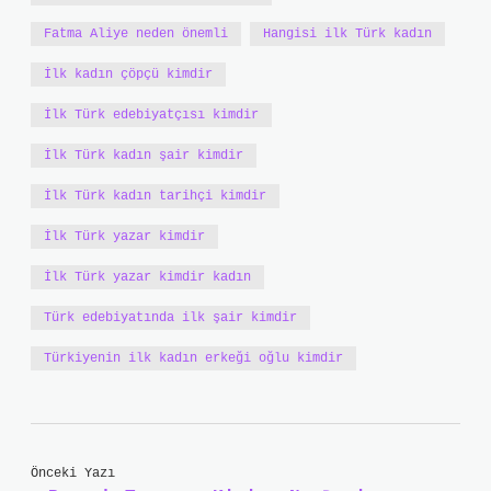
Fatma Aliye neden önemli
Hangisi ilk Türk kadın
İlk kadın çöpçü kimdir
İlk Türk edebiyatçısı kimdir
İlk Türk kadın şair kimdir
İlk Türk kadın tarihçi kimdir
İlk Türk yazar kimdir
İlk Türk yazar kimdir kadın
Türk edebiyatında ilk şair kimdir
Türkiyenin ilk kadın erkeği oğlu kimdir
Önceki Yazı