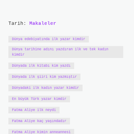
Tarih:
Makaleler
Dünya edebiyatında ilk yazar kimdir
Dünya tarihine adını yazdıran ilk ve tek kadın
kimdir
Dünyada ilk kitabı kim yazdı
Dünyada ilk şiiri kim yazmıştır
Dünyadaki ilk kadın yazar kimdir
En büyük Türk yazar kimdir
Fatma Aliye ilk neydi
Fatma Aliye kaç yaşındadır
Fatma Aliye kimin anneannesi