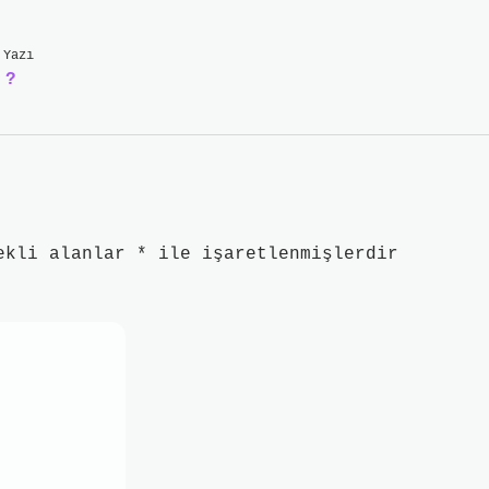
 Yazı
 ?
ekli alanlar
*
ile işaretlenmişlerdir