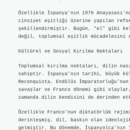
Özellikle İspanya’nın 1978 Anayasası’n
cinsiyet eşitliği üzerine yapılan refo
şekillendirmiştir. Bugün, “el” gibi ke
değil, toplumsal eşitlik mücadelesini 
Kültürel ve Sosyal Kırılma Noktaları
Toplumsal kırılma noktaları, dilin nas
sahiptir. İspanya’nın tarihi, büyük kü
Reconquista, Endülüs İmparatorluğu’nun
savaşlar ve Franco dönemi gibi olaylar
zamanda dilin kendisini de derinden et
Özellikle Franco’nun diktatörlük rejim
derinleşmiş, dil, baskın olan ideoloji
gelmiştir. Bu dönemde, İspanyolca’nın 