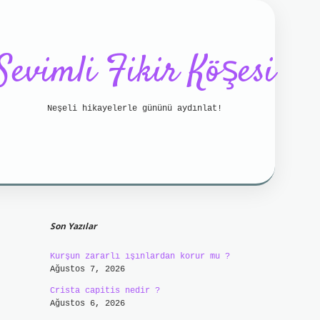
Sevimli Fikir Köşesi
Neşeli hikayelerle gününü aydınlat!
Sidebar
tci bahis
betci
https://betci.online/
hiltonbet
Son Yazılar
Kurşun zararlı ışınlardan korur mu ?
Ağustos 7, 2026
Crista capitis nedir ?
Ağustos 6, 2026