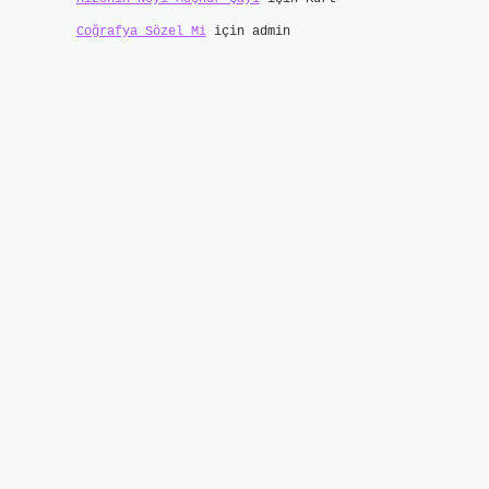
Coğrafya Sözel Mi
için
admin