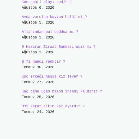
Kum saati olayı nedir ?
Ağustos 6, 2026
Avda vurulan hayvan helâl mi ?
Ağustos 5, 2026
Allahından bul beddua mı ?
Ağustos 3, 2026
9 Haziran Ziraat Bankası açık mı ?
Ağustos 3, 2026
6.72 hangi renktir ?
Temmuz 30, 2026
Koç erkeği nasıl kız sever ?
Temmuz 27, 2026
Kaç tane uçan balon insanı kaldırır ?
Temmuz 25, 2026
333 karat altın kaç ayardır ?
Temmuz 24, 2026