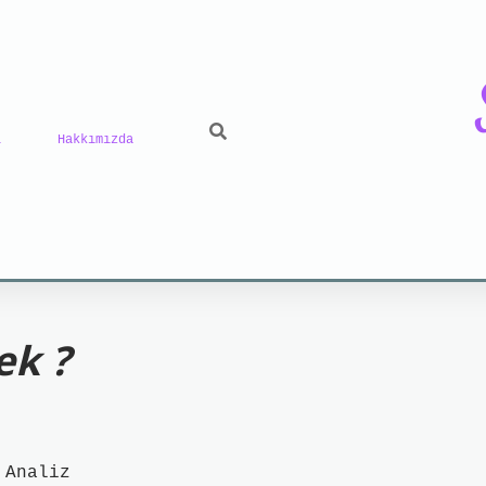
ı
Hakkımızda
riş
grand opera bet
https://www.betexper.xyz/
be
ek ?
 Analiz