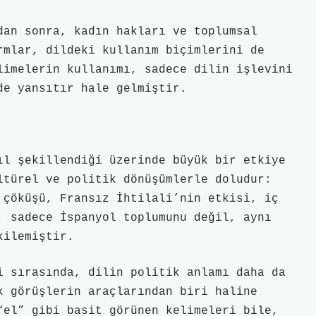
dan sonra, kadın hakları ve toplumsal
rmlar, dildeki kullanım biçimlerini de
limelerin kullanımı, sadece dilin işlevini
de yansıtır hale gelmiştir.
ıl şekillendiği üzerinde büyük bir etkiye
ltürel ve politik dönüşümlerle doludur:
 çöküşü, Fransız İhtilali’nin etkisi, iç
, sadece İspanyol toplumunu değil, aynı
kilemiştir.
i sırasında, dilin politik anlamı daha da
k görüşlerin araçlarından biri haline
“el” gibi basit görünen kelimeleri bile,