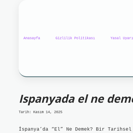
Anasayfa
Gizlilik Politikası
Yasal Uyar
ilbet mobil giriş
ilbet gi
Ispanyada el ne dem
Tarih: Kasım 14, 2025
İspanya’da “El” Ne Demek? Bir Tarihsel