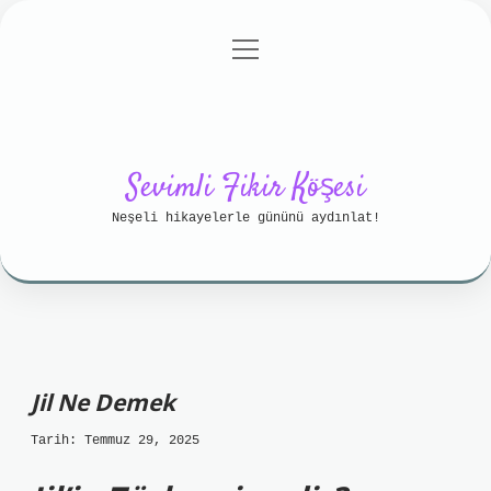
menüyü
Anasayfa
Gizlilik Politikası
aç
Yasal Uyarı
Hakkımızda
Sevimli Fikir Köşesi
Neşeli hikayelerle gününü aydınlat!
Jil Ne Demek
Tarih: Temmuz 29, 2025