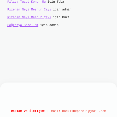
Pilava Tuzot Konur Mu
için
Tuba
Rizenin Neyi Meşhur Çayı
için
admin
Rizenin Neyi Meşhur Çayı
için
Kurt
Coğrafya Sözel Mi
için
admin
tonbet
Reklam ve İletişim:
E-mail:
backlinkpaneli@gmail.com