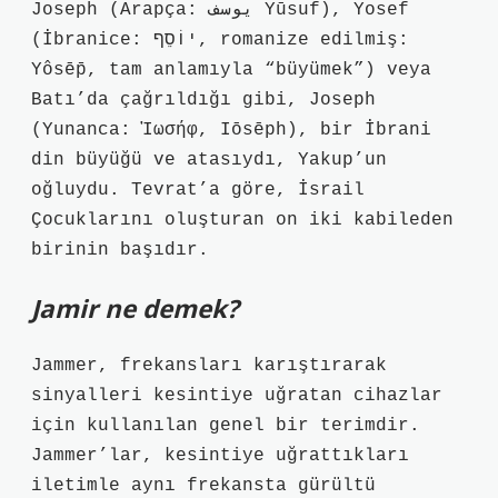
Joseph (Arapça: يوسف Yūsuf), Yosef
(İbranice: יוֹסֵף‎, romanize edilmiş:
Yôsēp̄, tam anlamıyla “büyümek”) veya
Batı’da çağrıldığı gibi, Joseph
(Yunanca: Ἰωσήφ, Iōsēph), bir İbrani
din büyüğü ve atasıydı, Yakup’un
oğluydu. Tevrat’a göre, İsrail
Çocuklarını oluşturan on iki kabileden
birinin başıdır.
Jamir ne demek?
Jammer, frekansları karıştırarak
sinyalleri kesintiye uğratan cihazlar
için kullanılan genel bir terimdir.
Jammer’lar, kesintiye uğrattıkları
iletimle aynı frekansta gürültü