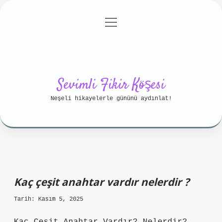
menüyü
Anasayfa
Gizlilik Politikası
aç
Yasal Uyarı
Hakkımızda
Sevimli Fikir Köşesi
Neşeli hikayelerle gününü aydınlat!
Kaç çeşit anahtar vardır nelerdir ?
Tarih: Kasım 5, 2025