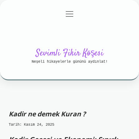
menüyü
Anasayfa
Gizlilik Politikası
aç
Yasal Uyarı
Hakkımızda
Sevimli Fikir Köşesi
Neşeli hikayelerle gününü aydınlat!
Kadir ne demek Kuran ?
Tarih: Kasım 24, 2025