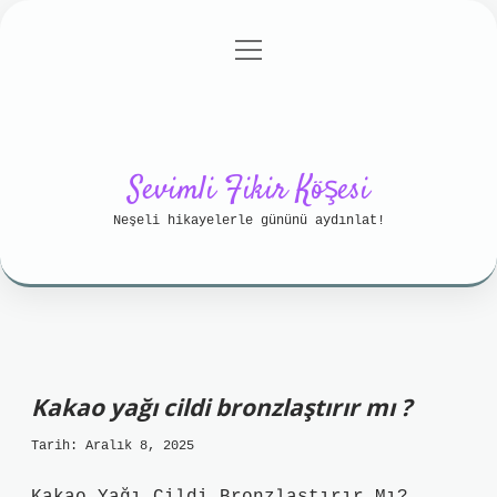
menüyü
Anasayfa
Gizlilik Politikası
aç
Yasal Uyarı
Hakkımızda
Sevimli Fikir Köşesi
Neşeli hikayelerle gününü aydınlat!
Kakao yağı cildi bronzlaştırır mı ?
Tarih: Aralık 8, 2025