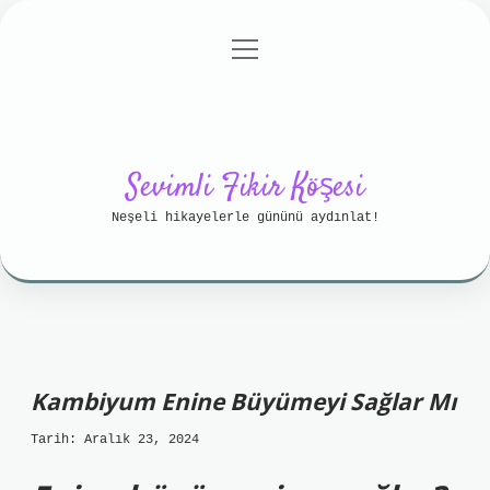
menüyü
Anasayfa
Gizlilik Politikası
aç
Yasal Uyarı
Hakkımızda
Sevimli Fikir Köşesi
Neşeli hikayelerle gününü aydınlat!
Kambiyum Enine Büyümeyi Sağlar Mı
Tarih: Aralık 23, 2024