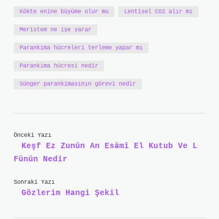
Kökte enine büyüme olur mu
Lentisel CO2 alır mı
Meristem ne işe yarar
Parankima hücreleri terleme yapar mı
Parankima hücresi nedir
Sünger parankimasının görevi nedir
Önceki Yazı
Keşf Ez Zunûn An Esâmî El Kutub Ve L
Fünûn Nedir
Sonraki Yazı
Gözlerim Hangi Şekil