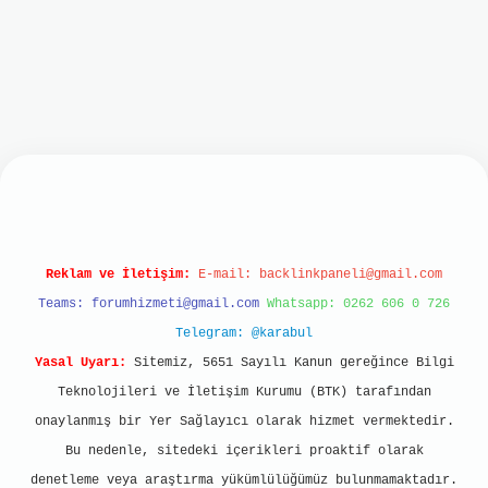
bet mobil giriş
ilbet giriş
grand opera bet
http
Reklam ve İletişim:
E-mail:
backlinkpaneli@gmail.com
Teams:
forumhizmeti@gmail.com
Whatsapp: 0262 606 0 726
Telegram: @karabul
Yasal Uyarı:
Sitemiz, 5651 Sayılı Kanun gereğince Bilgi
Teknolojileri ve İletişim Kurumu (BTK) tarafından
onaylanmış bir Yer Sağlayıcı olarak hizmet vermektedir.
Bu nedenle, sitedeki içerikleri proaktif olarak
denetleme veya araştırma yükümlülüğümüz bulunmamaktadır.