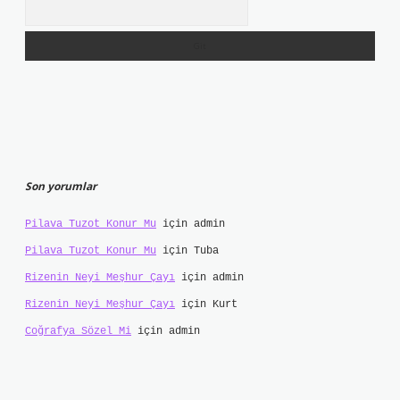
Arama
Son yorumlar
Pilava Tuzot Konur Mu
için
admin
Pilava Tuzot Konur Mu
için
Tuba
Rizenin Neyi Meşhur Çayı
için
admin
Rizenin Neyi Meşhur Çayı
için
Kurt
Coğrafya Sözel Mi
için
admin