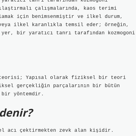
 yaratıcı tanrı tarafından kozmogoni
ılaştırmalı çalışmalarında, kaos terimi
lamak için benimsenmiştir ve ilkel durum,
veya ilkel karanlıkla temsil eder; örneğin,
 yer, bir yaratıcı tanrı tarafından kozmogoni
teorisi; Yapısal olarak fiziksel bir teori
iksel gerçekliğin parçalarının bir bütün
 bir yöntemdir.
denir?
el acı çektirmekten zevk alan kişidir.