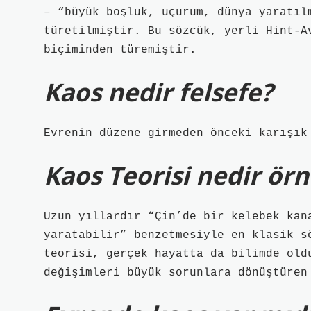
– “büyük boşluk, uçurum, dünya yaratıl
türetilmiştir. Bu sözcük, yerli Hint-A
biçiminden türemiştir.
Kaos nedir felsefe?
Evrenin düzene girmeden önceki karışık
Kaos Teorisi nedir ör
Uzun yıllardır “Çin’de bir kelebek kan
yaratabilir” benzetmesiyle en klasik s
teorisi, gerçek hayatta da bilimde old
değişimleri büyük sorunlara dönüştüren