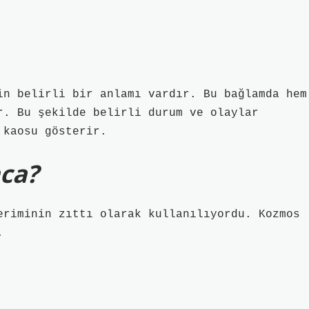
in belirli bir anlamı vardır. Bu bağlamda hem
r. Bu şekilde belirli durum ve olaylar
 kaosu gösterir.
ca?
eriminin zıttı olarak kullanılıyordu. Kozmos
.