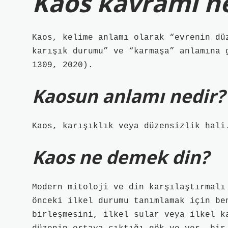
Kaos kavramı n
Kaos, kelime anlamı olarak “evrenin dü
karışık durumu” ve “karmaşa” anlamına 
1309, 2020).
Kaosun anlamı nedir?
Kaos, karışıklık veya düzensizlik hali
Kaos ne demek din?
Modern mitoloji ve din karşılaştırmalı
önceki ilkel durumu tanımlamak için be
birleşmesini, ilkel sular veya ilkel k