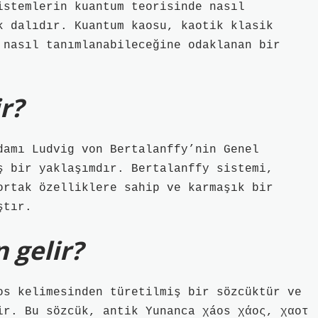
istemlerin kuantum teorisinde nasıl
k dalıdır. Kuantum kaosu, kaotik klasik
 nasıl tanımlanabileceğine odaklanan bir
r?
damı Ludvig von Bertalanffy’nin Genel
ş bir yaklaşımdır. Bertalanffy sistemi,
ortak özelliklere sahip ve karmaşık bir
ştır.
 gelir?
os kelimesinden türetilmiş bir sözcüktür ve
ir. Bu sözcük, antik Yunanca χáos χάος, χαοτ