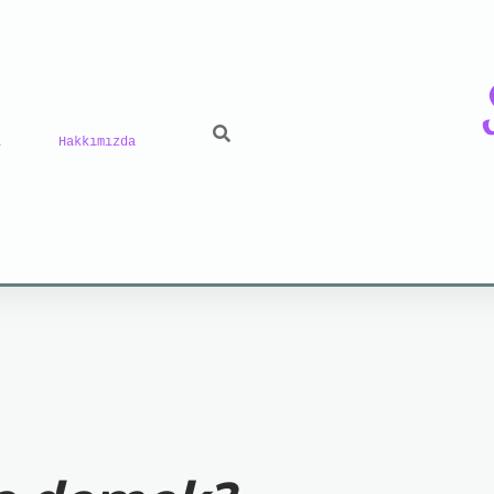
ı
Hakkımızda
riş
grand opera bet
https://www.betexper.xyz/
be