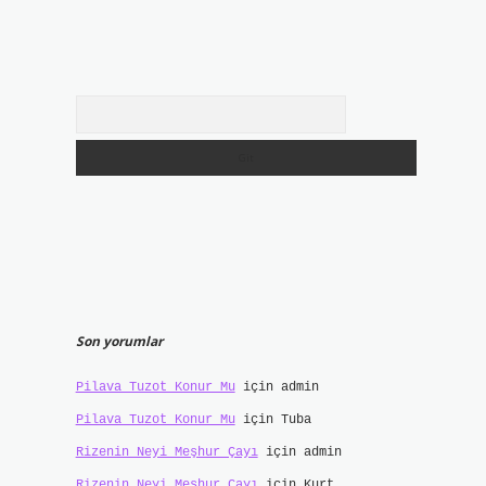
Arama
Son yorumlar
Pilava Tuzot Konur Mu
için
admin
Pilava Tuzot Konur Mu
için
Tuba
Rizenin Neyi Meşhur Çayı
için
admin
Rizenin Neyi Meşhur Çayı
için
Kurt