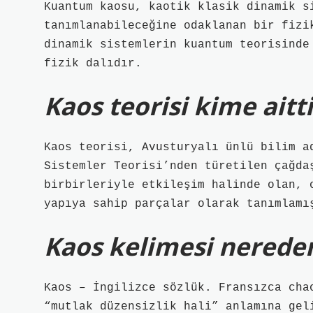
Kuantum kaosu, kaotik klasik dinamik s
tanımlanabileceğine odaklanan bir fizi
dinamik sistemlerin kuantum teorisinde
fizik dalıdır.
Kaos teorisi kime aitti
Kaos teorisi, Avusturyalı ünlü bilim a
Sistemler Teorisi’nden türetilen çağda
birbirleriyle etkileşim halinde olan, 
yapıya sahip parçalar olarak tanımlamı
Kaos kelimesi nereden
Kaos – İngilizce sözlük. Fransızca cha
“mutlak düzensizlik hali” anlamına gel