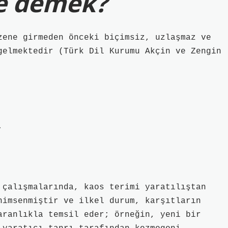
e demek?
zene girmeden önceki biçimsiz, uzlaşmaz ve
gelmektedir (Türk Dil Kurumu Akçin ve Zengin
.
 çalışmalarında, kaos terimi yaratılıştan
nimsenmiştir ve ilkel durum, karşıtların
aranlıkla temsil eder; örneğin, yeni bir