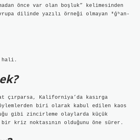
madan önce var olan boşluk” kelimesinden
vrupa dilinde yazılı örneği olmayan *ǵʰan-
 hali.
nek?
at çırparsa, Kaliforniya’da kasırga
öylemlerden biri olarak kabul edilen kaos
uğu gibi zincirleme olaylarda küçük
 bir kriz noktasının olduğunu öne sürer.