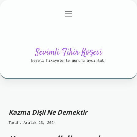
menüyü
Anasayfa
Gizlilik Politikası
aç
Yasal Uyarı
Hakkımızda
Sevimli Fikir Köşesi
Neşeli hikayelerle gününü aydınlat!
Kazma Dişli Ne Demektir
Tarih: Aralık 23, 2024