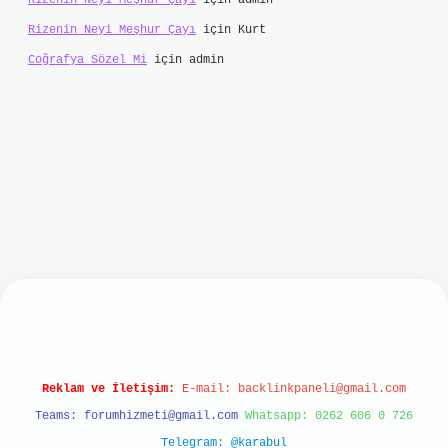
Rizenin Neyi Meşhur Çayı
için
admin
Rizenin Neyi Meşhur Çayı
için
Kurt
Coğrafya Sözel Mi
için
admin
et
Reklam ve İletişim:
E-mail:
backlinkpaneli@gmail.com
Teams:
forumhizmeti@gmail.com
Whatsapp: 0262 606 0 726
Telegram: @karabul