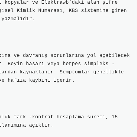
i kopyalar ve Elektrawb’daki alan şifre
şisel Kimlik Numarası, KBS sistemine giren
 yazmalıdır.
bına ve davranış sorunlarına yol açabilecek
r. Beyin hasarı veya herpes simpleks -
lardan kaynaklanır. Semptomlar genellikle
ve hafıza kaybını içerir.
nlük fark -kontrat hesaplama süreci, 15
llanımına açıktır.