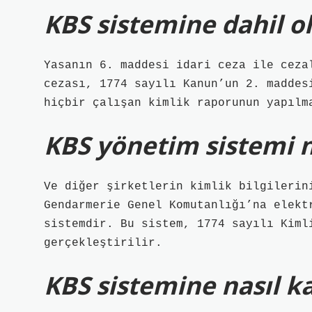
KBS sistemine dahil o
Yasanın 6. maddesi idari ceza ile ceza
cezası, 1774 sayılı Kanun’un 2. maddes
hiçbir çalışan kimlik raporunun yapılm
KBS yönetim sistemi 
Ve diğer şirketlerin kimlik bilgilerin
Gendarmerie Genel Komutanlığı’na elekt
sistemdir. Bu sistem, 1774 sayılı Kiml
gerçekleştirilir.
KBS sistemine nasıl k