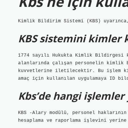
Kbs ne için kulla
Kimlik Bildirim Sistemi (KBS) uyarınca
KBS sistemini kimler k
1774 sayılı Hukukta Kimlik Bildirgesi 
alanlarında çalışan personelin kimlik 
kuvvetlerine iletilecektir. Bu işlem k
amaç için kullanılan uygulamaya ID bil
Kbs’de hangi işlemler 
KBS -Alary modülü, personel haklarının
hesaplama ve raporlama işlevini yerine