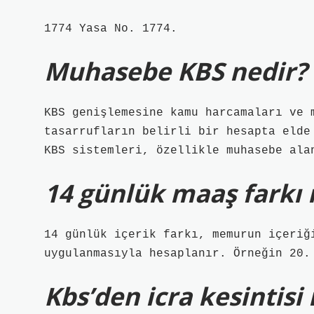
1774 Yasa No. 1774.
Muhasebe KBS nedir?
KBS genişlemesine kamu harcamaları ve 
tasarrufların belirli bir hesapta elde
KBS sistemleri, özellikle muhasebe ala
14 günlük maaş farkı 
14 günlük içerik farkı, memurun içeriğ
uygulanmasıyla hesaplanır. Örneğin 20.
Kbs’den icra kesintisi 