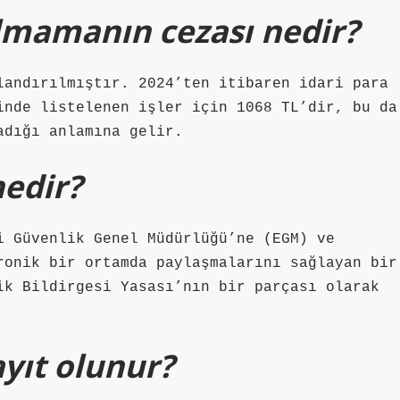
lmamanın cezası nedir?
landırılmıştır. 2024’ten itibaren idari para
inde listelenen işler için 1068 TL’dir, bu da
adığı anlamına gelir.
nedir?
i Güvenlik Genel Müdürlüğü’ne (EGM) ve
ronik bir ortamda paylaşmalarını sağlayan bir
ik Bildirgesi Yasası’nın bir parçası olarak
ayıt olunur?