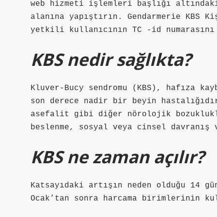
web hizmeti işlemleri başlığı altındak
alanına yapıştırın. Gendarmerie KBS Ki
yetkili kullanıcının TC -id numarasını
KBS nedir sağlıkta?
Kluver-Bucy sendromu (KBS), hafıza kay
son derece nadir bir beyin hastalığıdı
asefalit gibi diğer nörolojik bozukluk
beslenme, sosyal veya cinsel davranış 
KBS ne zaman açılır?
Katsayıdaki artışın neden olduğu 14 gü
Ocak’tan sonra harcama birimlerinin ku