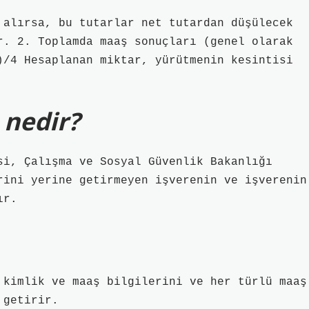
 alırsa, bu tutarlar net tutardan düşülecek
r. 2. Toplamda maaş sonuçları (genel olarak
)/4 Hesaplanan miktar, yürütmenin kesintisi
 nedir?
si, Çalışma ve Sosyal Güvenlik Bakanlığı
rini yerine getirmeyen işverenin ve işverenin
ır.
 kimlik ve maaş bilgilerini ve her türlü maaş
 getirir.