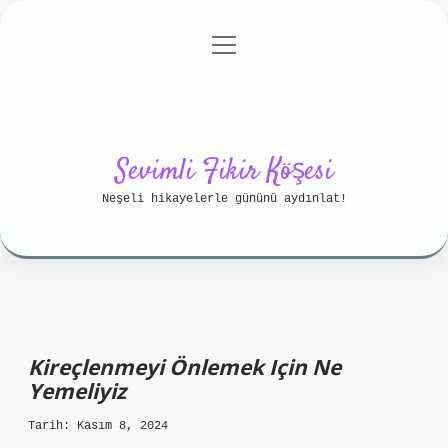
menüyü
Anasayfa
Gizlilik Politikası
aç
Yasal Uyarı
Hakkımızda
Sevimli Fikir Köşesi
Neşeli hikayelerle gününü aydınlat!
Kireçlenmeyi Önlemek Için Ne
Yemeliyiz
Tarih: Kasım 8, 2024