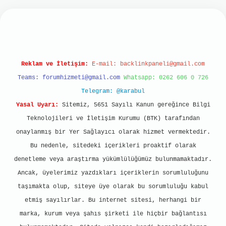
bet mobil giriş
ilbet giriş
grand opera bet
http
Reklam ve İletişim:
E-mail:
backlinkpaneli@gmail.com
Teams:
forumhizmeti@gmail.com
Whatsapp: 0262 606 0 726
Telegram: @karabul
Yasal Uyarı:
Sitemiz, 5651 Sayılı Kanun gereğince Bilgi
Teknolojileri ve İletişim Kurumu (BTK) tarafından
onaylanmış bir Yer Sağlayıcı olarak hizmet vermektedir.
Bu nedenle, sitedeki içerikleri proaktif olarak
denetleme veya araştırma yükümlülüğümüz bulunmamaktadır.
Ancak, üyelerimiz yazdıkları içeriklerin sorumluluğunu
taşımakta olup, siteye üye olarak bu sorumluluğu kabul
etmiş sayılırlar. Bu internet sitesi, herhangi bir
marka, kurum veya şahıs şirketi ile hiçbir bağlantısı