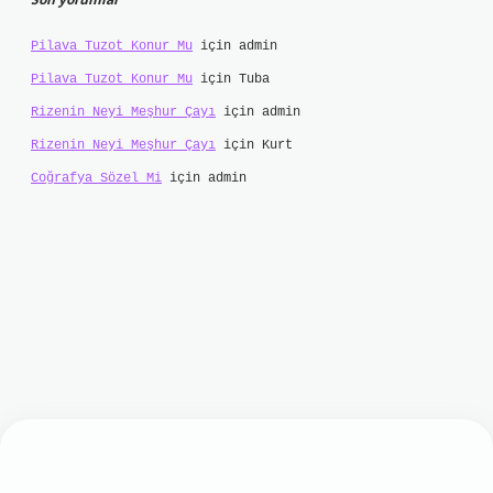
Pilava Tuzot Konur Mu
için
admin
Pilava Tuzot Konur Mu
için
Tuba
Rizenin Neyi Meşhur Çayı
için
admin
Rizenin Neyi Meşhur Çayı
için
Kurt
Coğrafya Sözel Mi
için
admin
t