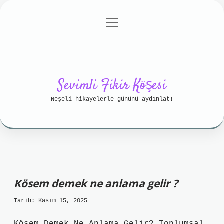
menüyü
Anasayfa
Gizlilik Politikası
aç
Yasal Uyarı
Hakkımızda
Sevimli Fikir Köşesi
Neşeli hikayelerle gününü aydınlat!
Kösem demek ne anlama gelir ?
Tarih: Kasım 15, 2025