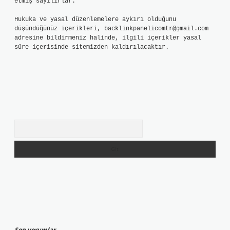
etmiş sayılırlar.
Hukuka ve yasal düzenlemelere aykırı olduğunu
düşündüğünüz içerikleri,
backlinkpanelicomtr@gmail.com
adresine bildirmeniz halinde, ilgili içerikler yasal
süre içerisinde sitemizden kaldırılacaktır.
Arama
Son yorumlar