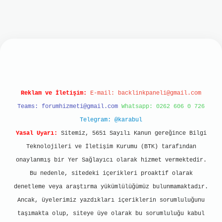
lbet mobil giriş
ilbet giriş
grand opera bet
ht
Reklam ve İletişim:
E-mail:
backlinkpaneli@gmail.com
Teams:
forumhizmeti@gmail.com
Whatsapp: 0262 606 0 726
Telegram: @karabul
Yasal Uyarı:
Sitemiz, 5651 Sayılı Kanun gereğince Bilgi
Teknolojileri ve İletişim Kurumu (BTK) tarafından
onaylanmış bir Yer Sağlayıcı olarak hizmet vermektedir.
Bu nedenle, sitedeki içerikleri proaktif olarak
denetleme veya araştırma yükümlülüğümüz bulunmamaktadır.
Ancak, üyelerimiz yazdıkları içeriklerin sorumluluğunu
taşımakta olup, siteye üye olarak bu sorumluluğu kabul