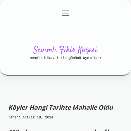
menüyü
Anasayfa
Gizlilik Politikası
aç
Yasal Uyarı
Hakkımızda
Sevimli Fikir Köşesi
Neşeli hikayelerle gününü aydınlat!
Köyler Hangi Tarihte Mahalle Oldu
Tarih: Aralık 18, 2024