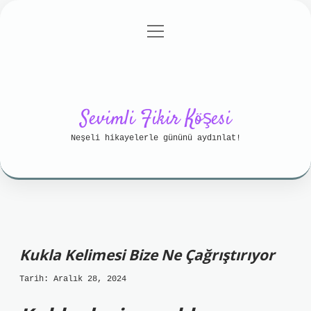
menüyü
Anasayfa
Gizlilik Politikası
aç
Yasal Uyarı
Hakkımızda
Sevimli Fikir Köşesi
Neşeli hikayelerle gününü aydınlat!
Kukla Kelimesi Bize Ne Çağrıştırıyor
Tarih: Aralık 28, 2024