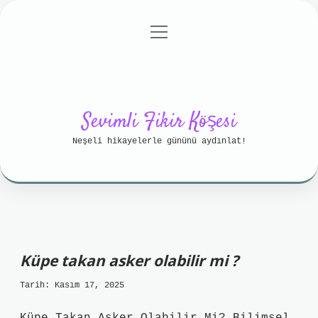
menüyü
Anasayfa
Gizlilik Politikası
aç
Yasal Uyarı
Hakkımızda
Sevimli Fikir Köşesi
Neşeli hikayelerle gününü aydınlat!
Küpe takan asker olabilir mi ?
Tarih: Kasım 17, 2025