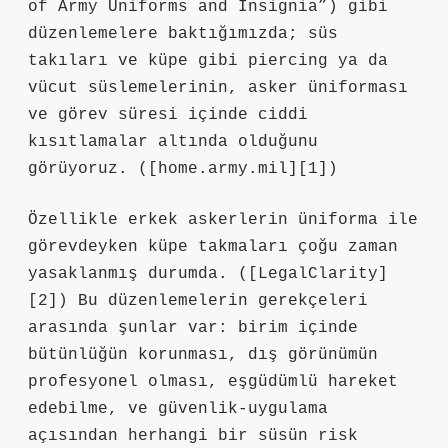
of Army Uniforms and Insignia”) gibi
düzenlemelere baktığımızda; süs
takıları ve küpe gibi piercing ya da
vücut süslemelerinin, asker üniforması
ve görev süresi içinde ciddi
kısıtlamalar altında olduğunu
görüyoruz. ([home.army.mil][1])
Özellikle erkek askerlerin üniforma ile
görevdeyken küpe takmaları çoğu zaman
yasaklanmış durumda. ([LegalClarity]
[2]) Bu düzenlemelerin gerekçeleri
arasında şunlar var: birim içinde
bütünlüğün korunması, dış görünümün
profesyonel olması, eşgüdümlü hareket
edebilme, ve güvenlik‑uygulama
açısından herhangi bir süsün risk