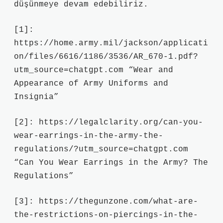
düşünmeye devam edebiliriz.
[1]:
https://home.army.mil/jackson/applicati
on/files/6616/1186/3536/AR_670-1.pdf?
utm_source=chatgpt.com “Wear and
Appearance of Army Uniforms and
Insignia”
[2]: https://legalclarity.org/can-you-
wear-earrings-in-the-army-the-
regulations/?utm_source=chatgpt.com
“Can You Wear Earrings in the Army? The
Regulations”
[3]: https://thegunzone.com/what-are-
the-restrictions-on-piercings-in-the-