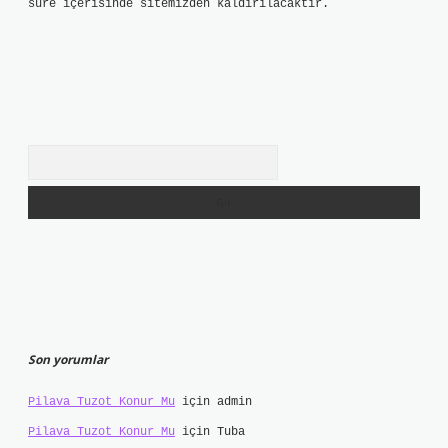
süre içerisinde sitemizden kaldırılacaktır.
Arama
Son yorumlar
Pilava Tuzot Konur Mu
için
admin
Pilava Tuzot Konur Mu
için
Tuba