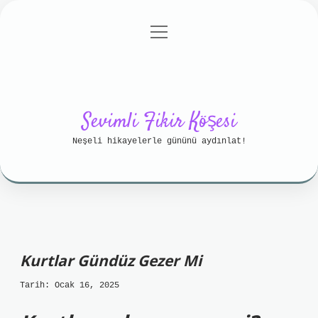
menüyü
Anasayfa
Gizlilik Politikası
aç
Yasal Uyarı
Hakkımızda
Sevimli Fikir Köşesi
Neşeli hikayelerle gününü aydınlat!
Kurtlar Gündüz Gezer Mi
Tarih: Ocak 16, 2025