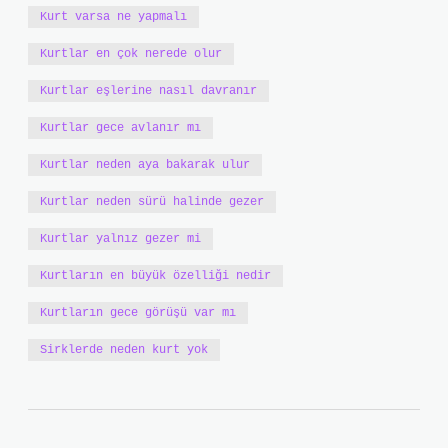
Kurt varsa ne yapmalı
Kurtlar en çok nerede olur
Kurtlar eşlerine nasıl davranır
Kurtlar gece avlanır mı
Kurtlar neden aya bakarak ulur
Kurtlar neden sürü halinde gezer
Kurtlar yalnız gezer mi
Kurtların en büyük özelliği nedir
Kurtların gece görüşü var mı
Sirklerde neden kurt yok