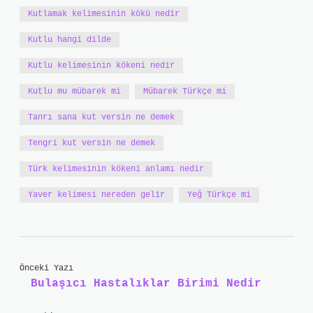
Kutlamak kelimesinin kökü nedir
Kutlu hangi dilde
Kutlu kelimesinin kökeni nedir
Kutlu mu mübarek mi
Mübarek Türkçe mi
Tanrı sana kut versin ne demek
Tengri kut versin ne demek
Türk kelimesinin kökeni anlamı nedir
Yaver kelimesi nereden gelir
Yeğ Türkçe mi
Önceki Yazı
Bulaşıcı Hastalıklar Birimi Nedir