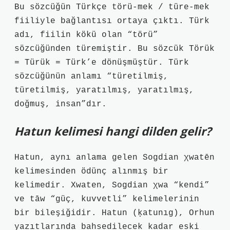
Bu sözcüğün Türkçe törü-mek / türe-mek
fiiliyle bağlantısı ortaya çıktı. Türk
adı, fiilin kökü olan “törü”
sözcüğünden türemiştir. Bu sözcük Törük
= Türük = Türk’e dönüşmüştür. Türk
sözcüğünün anlamı “türetilmiş,
türetilmiş, yaratılmış, yaratılmış,
doğmuş, insan”dır.
Hatun kelimesi hangi dilden gelir?
Hatun, aynı anlama gelen Sogdian χwatēn
kelimesinden ödünç alınmış bir
kelimedir. Xwaten, Sogdian χwa “kendi”
ve tāw “güç, kuvvetli” kelimelerinin
bir bileşiğidir. Hatun (ḳatunıg), Orhun
yazıtlarında bahsedilecek kadar eski