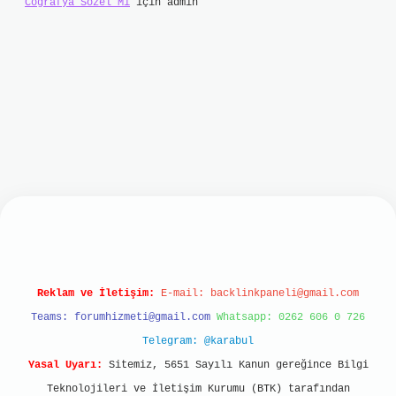
Coğrafya Sözel Mi
için
admin
et
Reklam ve İletişim:
E-mail:
backlinkpaneli@gmail.com
Teams:
forumhizmeti@gmail.com
Whatsapp: 0262 606 0 726
Telegram: @karabul
Yasal Uyarı:
Sitemiz, 5651 Sayılı Kanun gereğince Bilgi
Teknolojileri ve İletişim Kurumu (BTK) tarafından