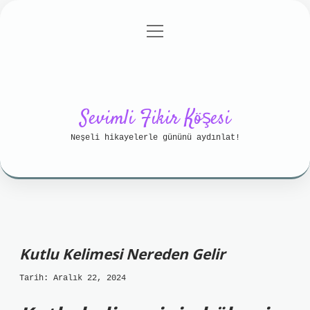
menüyü
Anasayfa
Gizlilik Politikası
aç
Yasal Uyarı
Hakkımızda
Sevimli Fikir Köşesi
Neşeli hikayelerle gününü aydınlat!
Kutlu Kelimesi Nereden Gelir
Tarih: Aralık 22, 2024