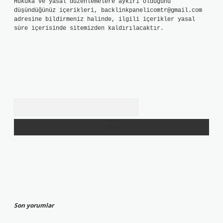
Hukuka ve yasal düzenlemelere aykırı olduğunu
düşündüğünüz içerikleri,
backlinkpanelicomtr@gmail.com
adresine bildirmeniz halinde, ilgili içerikler yasal
süre içerisinde sitemizden kaldırılacaktır.
Arama
Son yorumlar