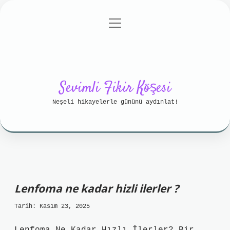
menüyü
Anasayfa
Gizlilik Politikası
aç
Yasal Uyarı
Hakkımızda
Sevimli Fikir Köşesi
Neşeli hikayelerle gününü aydınlat!
Lenfoma ne kadar hizli ilerler ?
Tarih: Kasım 23, 2025