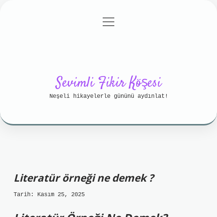
menüyü
Anasayfa
Gizlilik Politikası
aç
Yasal Uyarı
Hakkımızda
Sevimli Fikir Köşesi
Neşeli hikayelerle gününü aydınlat!
Literatür örneği ne demek ?
Tarih: Kasım 25, 2025