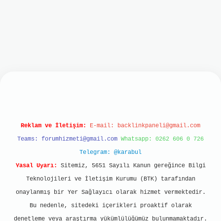
lbet mobil giriş
ilbet giriş
grand opera bet
htt
Reklam ve İletişim:
E-mail:
backlinkpaneli@gmail.com
Teams:
forumhizmeti@gmail.com
Whatsapp: 0262 606 0 726
Telegram: @karabul
Yasal Uyarı:
Sitemiz, 5651 Sayılı Kanun gereğince Bilgi
Teknolojileri ve İletişim Kurumu (BTK) tarafından
onaylanmış bir Yer Sağlayıcı olarak hizmet vermektedir.
Bu nedenle, sitedeki içerikleri proaktif olarak
denetleme veya araştırma yükümlülüğümüz bulunmamaktadır.