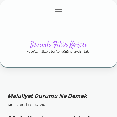
menüyü
Anasayfa
Gizlilik Politikası
aç
Yasal Uyarı
Hakkımızda
Sevimli Fikir Köşesi
Neşeli hikayelerle gününü aydınlat!
Maluliyet Durumu Ne Demek
Tarih: Aralık 13, 2024