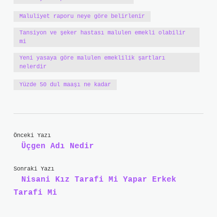
Maluliyet raporu neye göre belirlenir
Tansiyon ve şeker hastası malulen emekli olabilir
mi
Yeni yasaya göre malulen emeklilik şartları
nelerdir
Yüzde 50 dul maaşı ne kadar
Önceki Yazı
Üçgen Adı Nedir
Sonraki Yazı
Nisani Kız Tarafi Mi Yapar Erkek
Tarafi Mi