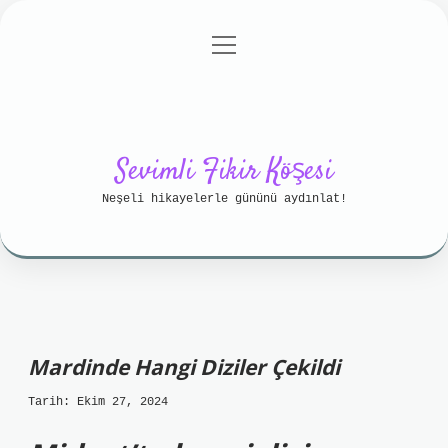
menüyü
Anasayfa
Gizlilik Politikası
aç
Yasal Uyarı
Hakkımızda
Sevimli Fikir Köşesi
Neşeli hikayelerle gününü aydınlat!
Mardinde Hangi Diziler Çekildi
Tarih: Ekim 27, 2024