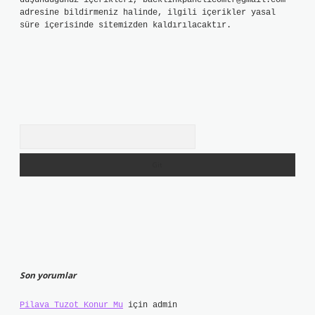
düşündüğünüz içerikleri,
backlinkpanelicomtr@gmail.com
adresine bildirmeniz halinde, ilgili içerikler yasal
süre içerisinde sitemizden kaldırılacaktır.
Arama
Son yorumlar
Pilava Tuzot Konur Mu
için
admin