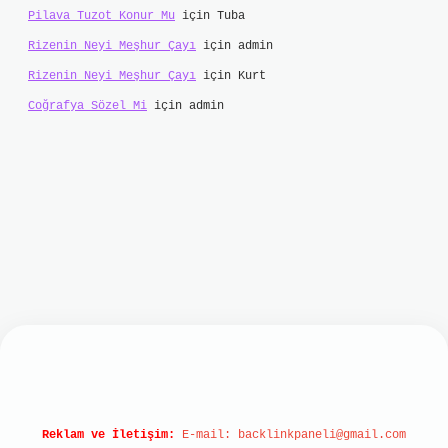
Pilava Tuzot Konur Mu
için
Tuba
Rizenin Neyi Meşhur Çayı
için
admin
Rizenin Neyi Meşhur Çayı
için
Kurt
Coğrafya Sözel Mi
için
admin
ps://betci.online/
hiltonbet
Reklam ve İletişim:
E-mail:
backlinkpaneli@gmail.com