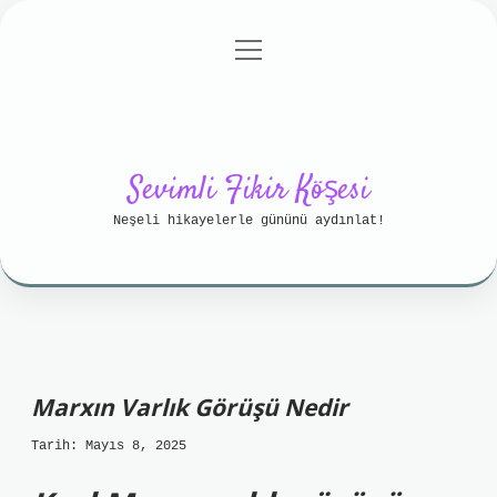
menüyü
Anasayfa
Gizlilik Politikası
aç
Yasal Uyarı
Hakkımızda
Sevimli Fikir Köşesi
Neşeli hikayelerle gününü aydınlat!
Marxın Varlık Görüşü Nedir
Tarih: Mayıs 8, 2025