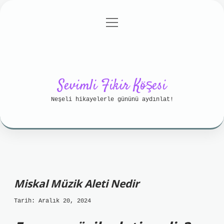
menüyü
Anasayfa
Gizlilik Politikası
aç
Yasal Uyarı
Hakkımızda
Sevimli Fikir Köşesi
Neşeli hikayelerle gününü aydınlat!
Miskal Müzik Aleti Nedir
Tarih: Aralık 20, 2024