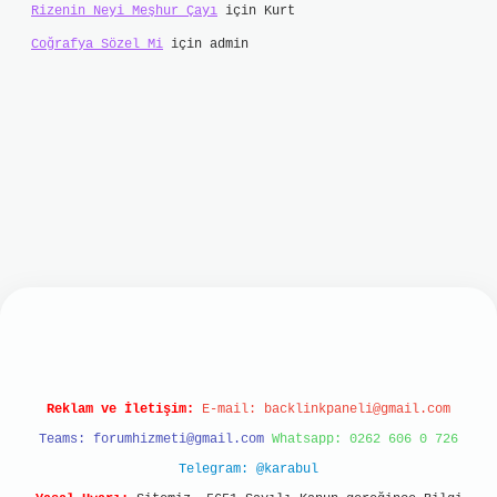
Rizenin Neyi Meşhur Çayı
için
Kurt
Coğrafya Sözel Mi
için
admin
et mobil giriş
ilbet giriş
grand opera bet
https
Reklam ve İletişim:
E-mail:
backlinkpaneli@gmail.com
Teams:
forumhizmeti@gmail.com
Whatsapp: 0262 606 0 726
Telegram: @karabul