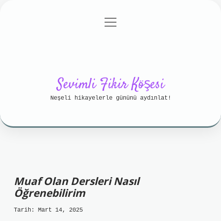
menüyü
Anasayfa
Gizlilik Politikası
aç
Yasal Uyarı
Hakkımızda
Sevimli Fikir Köşesi
Neşeli hikayelerle gününü aydınlat!
Muaf Olan Dersleri Nasıl
Öğrenebilirim
Tarih: Mart 14, 2025