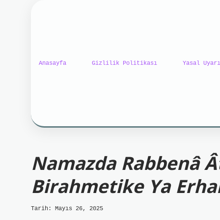
Anasayfa
Gizlilik Politikası
Yasal Uyar
ilbet mobil giriş
ilbet 
Namazda Rabbenâ Ât
Birahmetike Ya Erha
Tarih: Mayıs 26, 2025