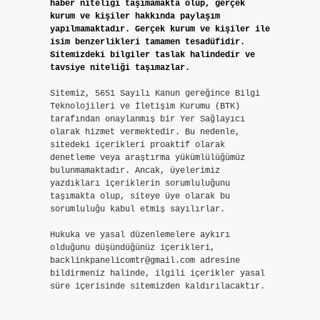
haber niteliği taşımamakta olup, gerçek
kurum ve kişiler hakkında paylaşım
yapılmamaktadır. Gerçek kurum ve kişiler ile
isim benzerlikleri tamamen tesadüfidir.
Sitemizdeki bilgiler taslak halindedir ve
tavsiye niteliği taşımazlar.
Sitemiz, 5651 Sayılı Kanun gereğince Bilgi
Teknolojileri ve İletişim Kurumu (BTK)
tarafından onaylanmış bir Yer Sağlayıcı
olarak hizmet vermektedir. Bu nedenle,
sitedeki içerikleri proaktif olarak
denetleme veya araştırma yükümlülüğümüz
bulunmamaktadır. Ancak, üyelerimiz
yazdıkları içeriklerin sorumluluğunu
taşımakta olup, siteye üye olarak bu
sorumluluğu kabul etmiş sayılırlar.
Hukuka ve yasal düzenlemelere aykırı
olduğunu düşündüğünüz içerikleri,
backlinkpanelicomtr@gmail.com
adresine
bildirmeniz halinde, ilgili içerikler yasal
süre içerisinde sitemizden kaldırılacaktır.