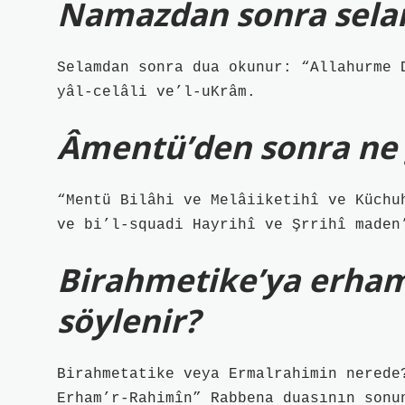
Namazdan sonra sela
Selamdan sonra dua okunur: “Allahurme 
yâl-celâli ve’l-uKrâm.
Âmentü’den sonra ne 
“Mentü Bilâhi ve Melâiiketihî ve Küchu
ve bi’l-squadi Hayrihî ve Şrrihî maden
Birahmetike’ya erha
söylenir?
Birahmetatike veya Ermalrahimin nerede
Erham’r-Rahimîn” Rabbena duasının sonu