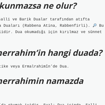
kunmazsa ne olur?
alli ve Barik Dualar tarafından atıfta
a Duaları (Rabbena Atina, Rabbenfirli).
Bu
lidir. Dua okumadığı için kırılmaz ve sünnet
errahim’in hangi duada?
tike veya Ermalrahimîn’de Dua.
merrahimin namazda