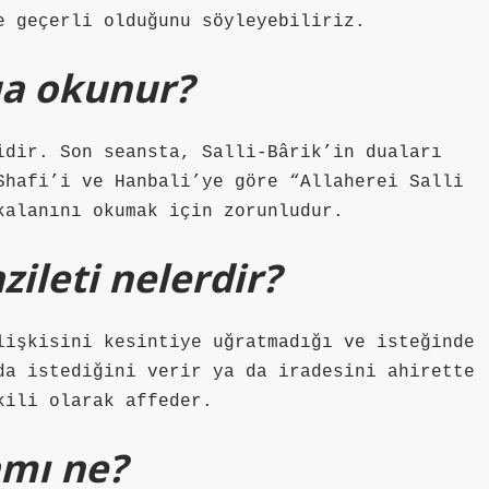
e geçerli olduğunu söyleyebiliriz.
ua okunur?
idir. Son seansta, Salli-Bârik’in duaları
Shafi’i ve Hanbali’ye göre “Allaherei Salli
kalanını okumak için zorunludur.
ileti nelerdir?
lişkisini kesintiye uğratmadığı ve isteğinde
da istediğini verir ya da iradesini ahirette
kili olarak affeder.
amı ne?