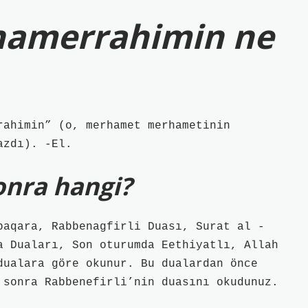
hamerrahimin ne
rahimin” (o, merhamet merhametinin
azdı). -El.
nra hangi?
baqara, Rabbenagfirli Duası, Surat al -
a Duaları, Son oturumda Eethiyatlı, Allah
dualara göre okunur. Bu dualardan önce
 sonra Rabbenefirli’nin duasını okudunuz.