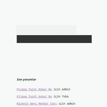
Arama
Son yorumlar
Pilava Tuzot Konur Mu
için
admin
Pilava Tuzot Konur Mu
için
Tuba
Rizenin Neyi Meşhur Çayı
için
admin