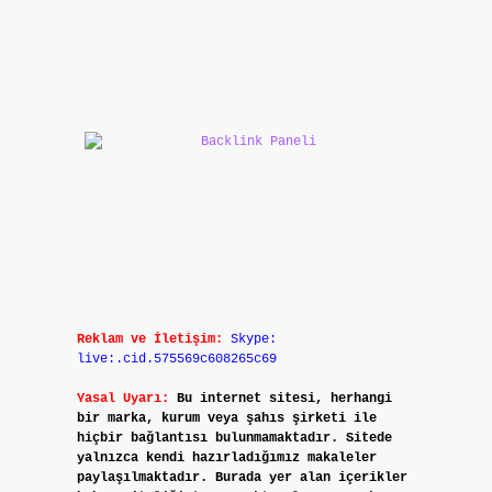
Reklam ve İletişim:
Skype:
live:.cid.575569c608265c69
Yasal Uyarı:
Bu internet sitesi, herhangi
bir marka, kurum veya şahıs şirketi ile
hiçbir bağlantısı bulunmamaktadır. Sitede
yalnızca kendi hazırladığımız makaleler
paylaşılmaktadır. Burada yer alan içerikler