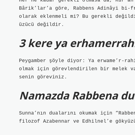
Her ne kadar gerekli olmasa da, Kur’an
Bârik’lar’a göre, Rabbens Adinâyi bi-f
olarak eklenmeli mi? Bu gerekli değild
üzücü değildir.
3 kere ya erhamerrah
Peygamber şöyle diyor: Ya erwame’r-rah
olmak için görevlendirilen bir melek v
senin göreviniz.
Namazda Rabbena dua
Sunna’nın dualarını okumak için “Rabbe
filozof Azabennar ve Edhilnel’e gökyüz