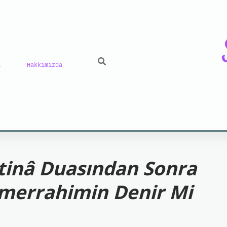
ı
Hakkımızda
giriş
grand opera bet
https://www.betexper.xyz/
inâ Duasından Sonra
merrahimin Denir Mi