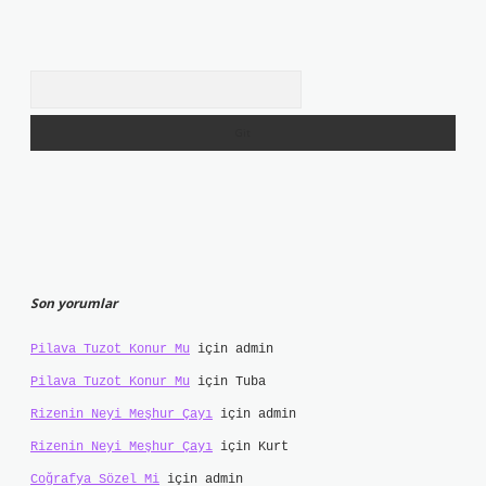
Arama
Son yorumlar
Pilava Tuzot Konur Mu
için
admin
Pilava Tuzot Konur Mu
için
Tuba
Rizenin Neyi Meşhur Çayı
için
admin
Rizenin Neyi Meşhur Çayı
için
Kurt
Coğrafya Sözel Mi
için
admin