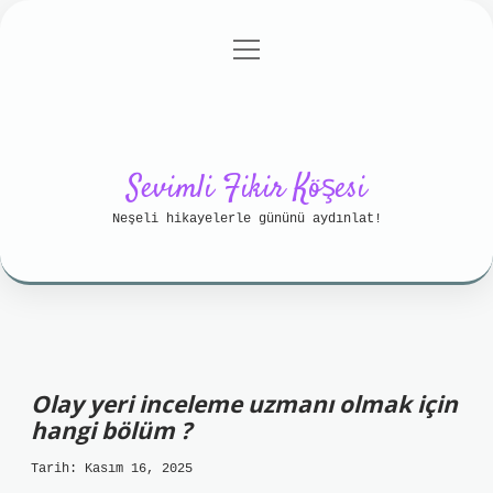
menüyü
Anasayfa
Gizlilik Politikası
aç
Yasal Uyarı
Hakkımızda
Sevimli Fikir Köşesi
Neşeli hikayelerle gününü aydınlat!
Olay yeri inceleme uzmanı olmak için
hangi bölüm ?
Tarih: Kasım 16, 2025