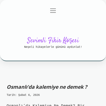
menüyü
Anasayfa
Gizlilik Politikası
aç
Yasal Uyarı
Hakkımızda
Sevimli Fikir Köşesi
Neşeli hikayelerle gününü aydınlat!
Osmanlı’da kalemiye ne demek ?
Tarih: Şubat 6, 2026