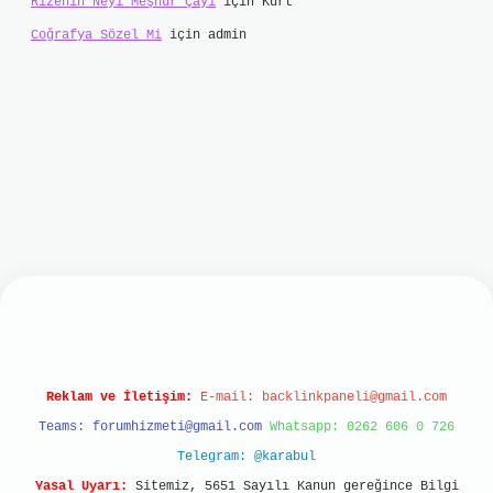
Rizenin Neyi Meşhur Çayı
için
Kurt
Coğrafya Sözel Mi
için
admin
t
Reklam ve İletişim:
E-mail:
backlinkpaneli@gmail.com
Teams:
forumhizmeti@gmail.com
Whatsapp: 0262 606 0 726
Telegram: @karabul
Yasal Uyarı:
Sitemiz, 5651 Sayılı Kanun gereğince Bilgi