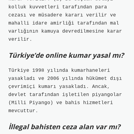
kolluk kuvvetleri tarafından para
cezası ve müsadere kararı verilir ve
mahalli idare amirliği tarafından mal
varlığının kamuya devredilmesine karar
verilir.
Türkiye’de online kumar yasal mı?
Türkiye 1998 yılında kumarhaneleri
yasakladı ve 2006 yılında hükümet dışı
çevrimiçi kumarı yasakladı. Ancak,
devlet tarafından işletilen piyangolar
(Milli Piyango) ve bahis hizmetleri
mevcuttur.
İllegal bahisten ceza alan var mı?