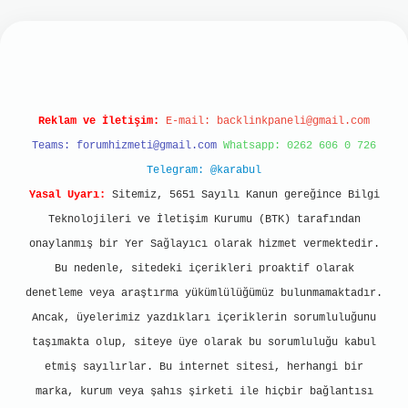
lbet mobil giriş
ilbet giriş
grand opera bet
ht
Reklam ve İletişim:
E-mail:
backlinkpaneli@gmail.com
Teams:
forumhizmeti@gmail.com
Whatsapp: 0262 606 0 726
Telegram: @karabul
Yasal Uyarı:
Sitemiz, 5651 Sayılı Kanun gereğince Bilgi
Teknolojileri ve İletişim Kurumu (BTK) tarafından
onaylanmış bir Yer Sağlayıcı olarak hizmet vermektedir.
Bu nedenle, sitedeki içerikleri proaktif olarak
denetleme veya araştırma yükümlülüğümüz bulunmamaktadır.
Ancak, üyelerimiz yazdıkları içeriklerin sorumluluğunu
taşımakta olup, siteye üye olarak bu sorumluluğu kabul
etmiş sayılırlar. Bu internet sitesi, herhangi bir
marka, kurum veya şahıs şirketi ile hiçbir bağlantısı