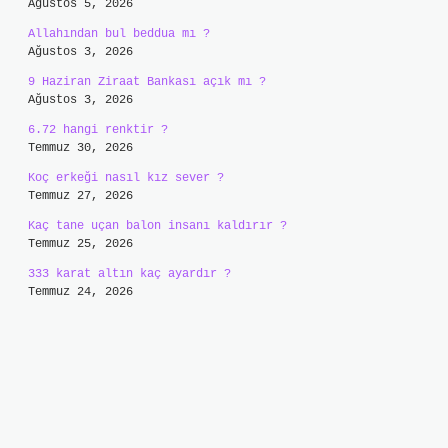
Ağustos 5, 2026
Allahından bul beddua mı ?
Ağustos 3, 2026
9 Haziran Ziraat Bankası açık mı ?
Ağustos 3, 2026
6.72 hangi renktir ?
Temmuz 30, 2026
Koç erkeği nasıl kız sever ?
Temmuz 27, 2026
Kaç tane uçan balon insanı kaldırır ?
Temmuz 25, 2026
333 karat altın kaç ayardır ?
Temmuz 24, 2026