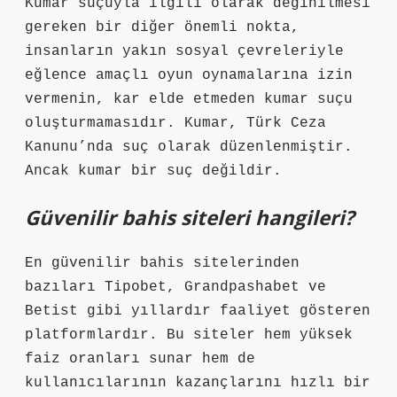
Kumar suçuyla ilgili olarak değinilmesi
gereken bir diğer önemli nokta,
insanların yakın sosyal çevreleriyle
eğlence amaçlı oyun oynamalarına izin
vermenin, kar elde etmeden kumar suçu
oluşturmamasıdır. Kumar, Türk Ceza
Kanunu’nda suç olarak düzenlenmiştir.
Ancak kumar bir suç değildir.
Güvenilir bahis siteleri hangileri?
En güvenilir bahis sitelerinden
bazıları Tipobet, Grandpashabet ve
Betist gibi yıllardır faaliyet gösteren
platformlardır. Bu siteler hem yüksek
faiz oranları sunar hem de
kullanıcılarının kazançlarını hızlı bir