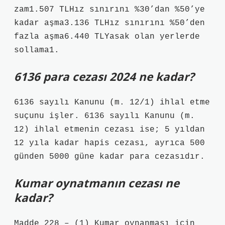
zam1.507 TLHız sınırını %30’dan %50’ye
kadar aşma3.136 TLHız sınırını %50’den
fazla aşma6.440 TLYasak olan yerlerde
sollama1.
6136 para cezası 2024 ne kadar?
6136 sayılı Kanunu (m. 12/1) ihlal etme
suçunu işler. 6136 sayılı Kanunu (m.
12) ihlal etmenin cezası ise; 5 yıldan
12 yıla kadar hapis cezası, ayrıca 500
günden 5000 güne kadar para cezasıdır.
Kumar oynatmanın cezası ne
kadar?
Madde 228 – (1) Kumar oynanması için