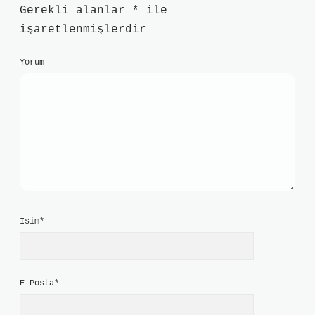
Gerekli alanlar
*
ile
işaretlenmişlerdir
Yorum
İsim*
E-Posta*