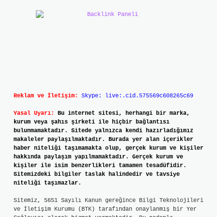
Reklam ve İletişim:
Skype: live:.cid.575569c608265c69
Yasal Uyarı:
Bu internet sitesi, herhangi bir marka,
kurum veya şahıs şirketi ile hiçbir bağlantısı
bulunmamaktadır. Sitede yalnızca kendi hazırladığımız
makaleler paylaşılmaktadır. Burada yer alan içerikler
haber niteliği taşımamakta olup, gerçek kurum ve kişiler
hakkında paylaşım yapılmamaktadır. Gerçek kurum ve
kişiler ile isim benzerlikleri tamamen tesadüfidir.
Sitemizdeki bilgiler taslak halindedir ve tavsiye
niteliği taşımazlar.
Sitemiz, 5651 Sayılı Kanun gereğince Bilgi Teknolojileri
ve İletişim Kurumu (BTK) tarafından onaylanmış bir Yer