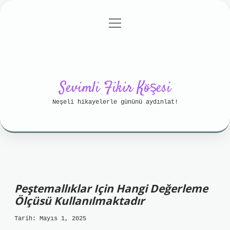
menüyü
Anasayfa
Gizlilik Politikası
aç
Yasal Uyarı
Hakkımızda
Sevimli Fikir Köşesi
Neşeli hikayelerle gününü aydınlat!
Peştemallıklar Için Hangi Değerleme
Ölçüsü Kullanılmaktadır
Tarih: Mayıs 1, 2025