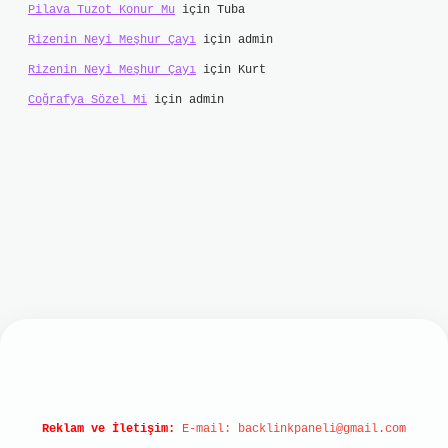
Pilava Tuzot Konur Mu
için
Tuba
Rizenin Neyi Meşhur Çayı
için
admin
Rizenin Neyi Meşhur Çayı
için
Kurt
Coğrafya Sözel Mi
için
admin
online/
hiltonbet
Reklam ve İletişim:
E-mail:
backlinkpaneli@gmail.com