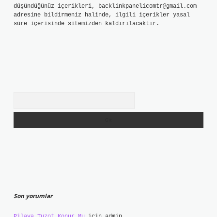
düşündüğünüz içerikleri,
backlinkpanelicomtr@gmail.com
adresine bildirmeniz halinde, ilgili içerikler yasal
süre içerisinde sitemizden kaldırılacaktır.
Arama
Son yorumlar
Pilava Tuzot Konur Mu
için
admin