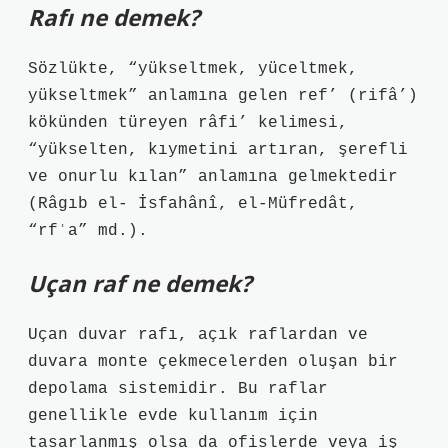
Rafı ne demek?
Sözlükte, “yükseltmek, yüceltmek,
yükseltmek” anlamına gelen ref’ (rifâ’)
kökünden türeyen râfi’ kelimesi,
“yükselten, kıymetini artıran, şerefli
ve onurlu kılan” anlamına gelmektedir
(Râgıb el- İsfahânî, el-Müfredât,
“rfʿa” md.).
Uçan raf ne demek?
Uçan duvar rafı, açık raflardan ve
duvara monte çekmecelerden oluşan bir
depolama sistemidir. Bu raflar
genellikle evde kullanım için
tasarlanmış olsa da ofislerde veya iş