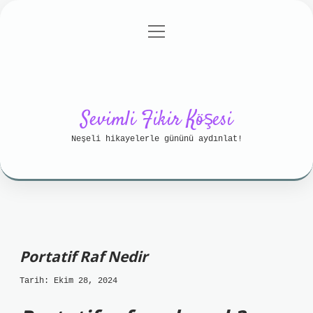
menüyü
Anasayfa
Gizlilik Politikası
aç
Yasal Uyarı
Hakkımızda
Sevimli Fikir Köşesi
Neşeli hikayelerle gününü aydınlat!
Portatif Raf Nedir
Tarih: Ekim 28, 2024