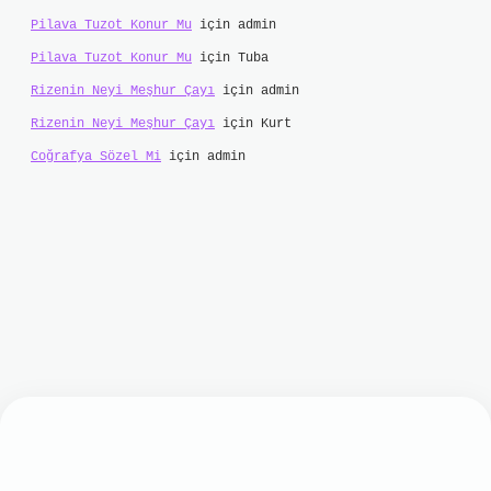
Pilava Tuzot Konur Mu
için
admin
Pilava Tuzot Konur Mu
için
Tuba
Rizenin Neyi Meşhur Çayı
için
admin
Rizenin Neyi Meşhur Çayı
için
Kurt
Coğrafya Sözel Mi
için
admin
lbet mobil giriş
ilbet giriş
grand opera bet
ht