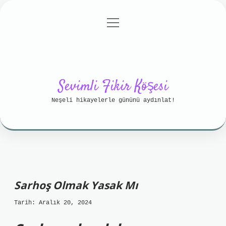
menüyü
Anasayfa
Gizlilik Politikası
aç
Yasal Uyarı
Hakkımızda
Sevimli Fikir Köşesi
Neşeli hikayelerle gününü aydınlat!
Sarhoş Olmak Yasak Mı
Tarih: Aralık 20, 2024