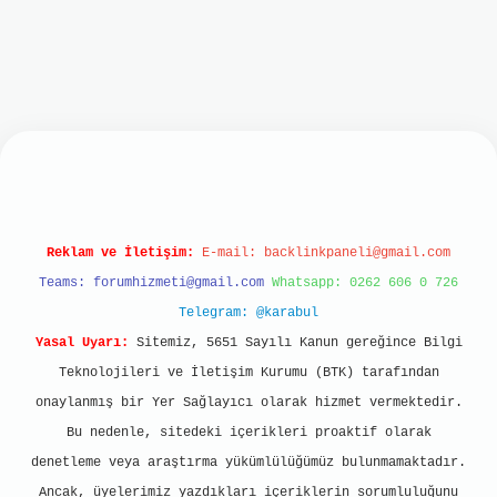
lbet mobil giriş
ilbet giriş
grand opera bet
htt
Reklam ve İletişim:
E-mail:
backlinkpaneli@gmail.com
Teams:
forumhizmeti@gmail.com
Whatsapp: 0262 606 0 726
Telegram: @karabul
Yasal Uyarı:
Sitemiz, 5651 Sayılı Kanun gereğince Bilgi
Teknolojileri ve İletişim Kurumu (BTK) tarafından
onaylanmış bir Yer Sağlayıcı olarak hizmet vermektedir.
Bu nedenle, sitedeki içerikleri proaktif olarak
denetleme veya araştırma yükümlülüğümüz bulunmamaktadır.
Ancak, üyelerimiz yazdıkları içeriklerin sorumluluğunu