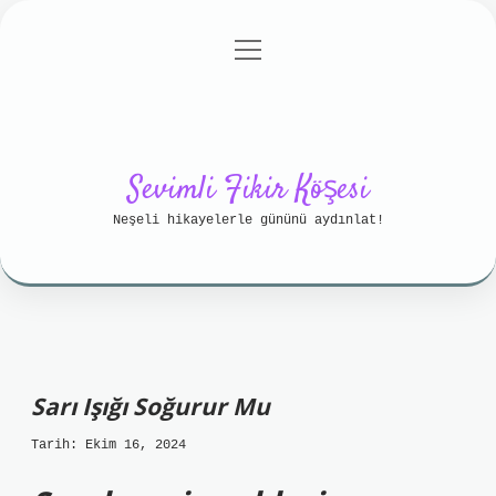
menüyü
Anasayfa
Gizlilik Politikası
aç
Yasal Uyarı
Hakkımızda
Sevimli Fikir Köşesi
Neşeli hikayelerle gününü aydınlat!
Sarı Işığı Soğurur Mu
Tarih: Ekim 16, 2024