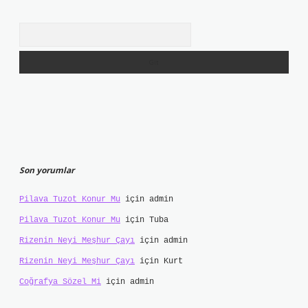
Arama
Son yorumlar
Pilava Tuzot Konur Mu
için
admin
Pilava Tuzot Konur Mu
için
Tuba
Rizenin Neyi Meşhur Çayı
için
admin
Rizenin Neyi Meşhur Çayı
için
Kurt
Coğrafya Sözel Mi
için
admin