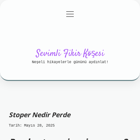
menüyü
Anasayfa
Gizlilik Politikası
aç
Yasal Uyarı
Hakkımızda
Sevimli Fikir Köşesi
Neşeli hikayelerle gününü aydınlat!
Stoper Nedir Perde
Tarih: Mayıs 28, 2025