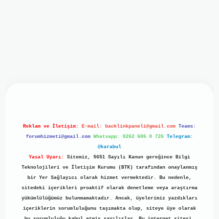
iriş
ilbet giriş
grand opera bet
https://www.betexper.xyz/
b
Reklam ve İletişim:
E-mail:
backlinkpaneli@gmail.com
Teams:
forumhizmeti@gmail.com
Whatsapp: 0262 606 0 726
Telegram:
@karabul
Yasal Uyarı:
Sitemiz, 5651 Sayılı Kanun gereğince Bilgi
Teknolojileri ve İletişim Kurumu (BTK) tarafından onaylanmış
bir Yer Sağlayıcı olarak hizmet vermektedir. Bu nedenle,
sitedeki içerikleri proaktif olarak denetleme veya araştırma
yükümlülüğümüz bulunmamaktadır. Ancak, üyelerimiz yazdıkları
içeriklerin sorumluluğunu taşımakta olup, siteye üye olarak
bu sorumluluğu kabul etmiş sayılırlar. Bu internet sitesi,