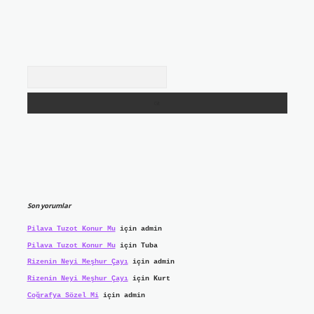
Arama
Son yorumlar
Pilava Tuzot Konur Mu
için
admin
Pilava Tuzot Konur Mu
için
Tuba
Rizenin Neyi Meşhur Çayı
için
admin
Rizenin Neyi Meşhur Çayı
için
Kurt
Coğrafya Sözel Mi
için
admin