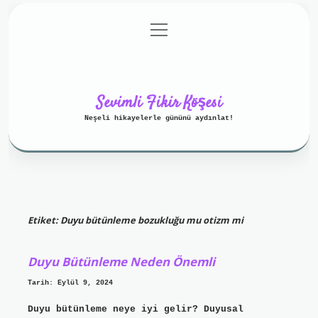
menüyü
Anasayfa
Gizlilik Politikası
aç
Yasal Uyarı
Hakkımızda
Sevimli Fikir Köşesi
Neşeli hikayelerle gününü aydınlat!
Etiket:
Duyu bütünleme bozukluğu mu otizm mi
Duyu Bütünleme Neden Önemli
Tarih: Eylül 9, 2024
Duyu bütünleme neye iyi gelir? Duyusal