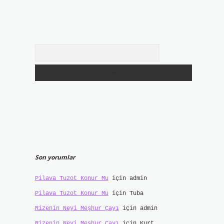
Arama
Son yorumlar
Pilava Tuzot Konur Mu
için
admin
Pilava Tuzot Konur Mu
için
Tuba
Rizenin Neyi Meşhur Çayı
için
admin
Rizenin Neyi Meşhur Çayı
için
Kurt