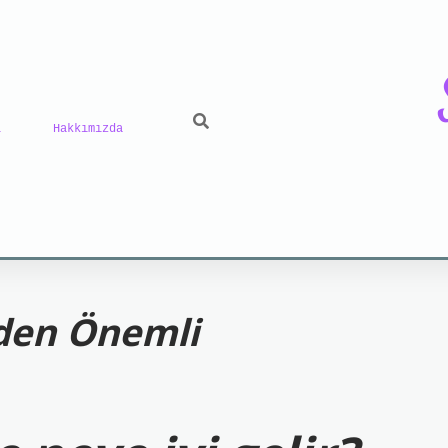
ı
Hakkımızda
riş
grand opera bet
https://www.betexper.xyz/
be
den Önemli