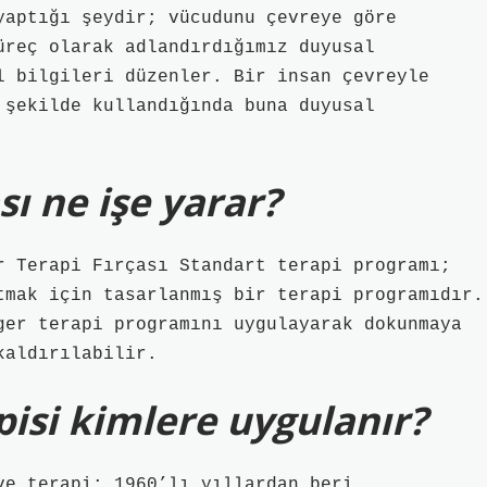
yaptığı şeydir; vücudunu çevreye göre
üreç olarak adlandırdığımız duyusal
l bilgileri düzenler. Bir insan çevreyle
 şekilde kullandığında buna duyusal
ı ne işe yarar?
r Terapi Fırçası Standart terapi programı;
tmak için tasarlanmış bir terapi programıdır.
ger terapi programını uygulayarak dokunmaya
kaldırılabilir.
isi kimlere uygulanır?
ve terapi; 1960’lı yıllardan beri