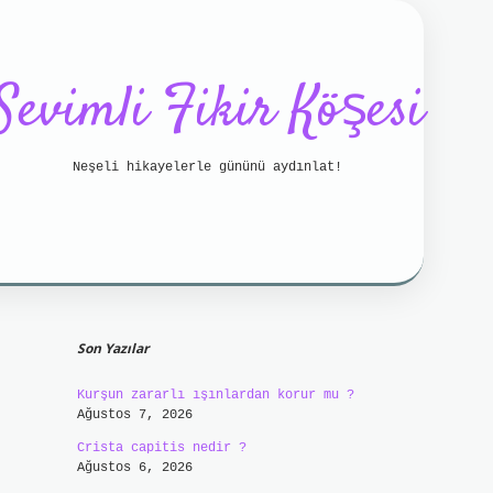
Sevimli Fikir Köşesi
Neşeli hikayelerle gününü aydınlat!
Sidebar
tci bahis
betci
https://betci.online/
hiltonbet
Son Yazılar
Kurşun zararlı ışınlardan korur mu ?
Ağustos 7, 2026
Crista capitis nedir ?
Ağustos 6, 2026