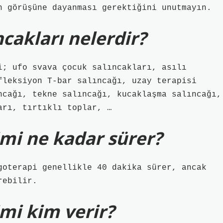
n görüşüne dayanması gerektiğini unutmayın.
akları nelerdir?
i; ufo svava çocuk salıncakları, asılı
fleksiyon T-bar salıncağı, uzay terapisi
ncağı, tekne salıncağı, kucaklaşma salıncağı,
arı, tırtıklı toplar, …
mi ne kadar sürer?
goterapi genellikle 40 dakika sürer, ancak
rebilir.
mi kim verir?