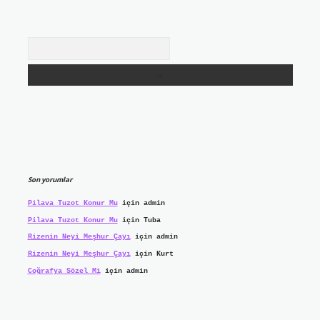
Arama
Son yorumlar
Pilava Tuzot Konur Mu
için
admin
Pilava Tuzot Konur Mu
için
Tuba
Rizenin Neyi Meşhur Çayı
için
admin
Rizenin Neyi Meşhur Çayı
için
Kurt
Coğrafya Sözel Mi
için
admin