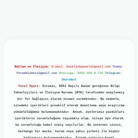
iriş
ilbet giriş
grand opera bet
https://www.betexper.xyz/
b
Reklam ve İletişim:
E-mail:
backlinkpaneli@gmail.com
Teams:
forumhizmeti@gmail.com
Whatsapp: 0262 606 0 726
Telegram:
@karabul
Yasal Uyarı:
Sitemiz, 5651 Sayılı Kanun gereğince Bilgi
Teknolojileri ve İletişim Kurumu (BTK) tarafından onaylanmış
bir Yer Sağlayıcı olarak hizmet vermektedir. Bu nedenle,
sitedeki içerikleri proaktif olarak denetleme veya araştırma
yükümlülüğümüz bulunmamaktadır. Ancak, üyelerimiz yazdıkları
içeriklerin sorumluluğunu taşımakta olup, siteye üye olarak
bu sorumluluğu kabul etmiş sayılırlar. Bu internet sitesi,
herhangi bir marka, kurum veya şahıs şirketi ile hiçbir
bağlantısı bulunmamaktadır. Sitede yalnızca kendi