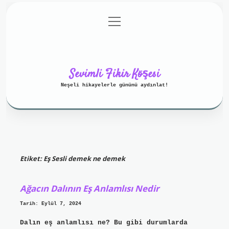
menüyü
Anasayfa
Gizlilik Politikası
aç
Yasal Uyarı
Hakkımızda
Sevimli Fikir Köşesi
Neşeli hikayelerle gününü aydınlat!
Etiket:
Eş Sesli demek ne demek
Ağacın Dalının Eş Anlamlısı Nedir
Tarih: Eylül 7, 2024
Dalın eş anlamlısı ne? Bu gibi durumlarda