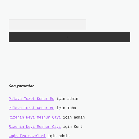
Arama
Son yorumlar
Pilava Tuzot Konur Mu
için
admin
Pilava Tuzot Konur Mu
için
Tuba
Rizenin Neyi Meşhur Çayı
için
admin
Rizenin Neyi Meşhur Çayı
için
Kurt
Coğrafya Sözel Mi
için
admin