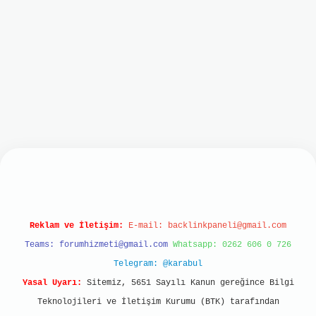
obil giriş
ilbet giriş
grand opera bet
https://w
Reklam ve İletişim:
E-mail:
backlinkpaneli@gmail.com
Teams:
forumhizmeti@gmail.com
Whatsapp: 0262 606 0 726
Telegram: @karabul
Yasal Uyarı:
Sitemiz, 5651 Sayılı Kanun gereğince Bilgi
Teknolojileri ve İletişim Kurumu (BTK) tarafından