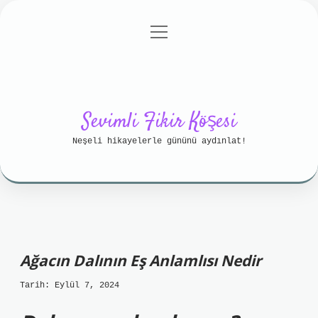
menüyü
Anasayfa
Gizlilik Politikası
aç
Yasal Uyarı
Hakkımızda
Sevimli Fikir Köşesi
Neşeli hikayelerle gününü aydınlat!
Ağacın Dalının Eş Anlamlısı Nedir
Tarih: Eylül 7, 2024