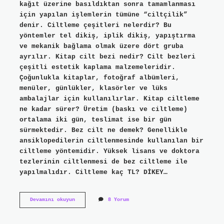
kağıt üzerine basıldıktan sonra tamamlanması
için yapılan işlemlerin tümüne “ciltçilik”
denir. Ciltleme çeşitleri nelerdir? Bu
yöntemler tel dikiş, iplik dikiş, yapıştırma
ve mekanik bağlama olmak üzere dört gruba
ayrılır. Kitap cilt bezi nedir? Cilt bezleri
çeşitli estetik kaplama malzemeleridir.
Çoğunlukla kitaplar, fotoğraf albümleri,
menüler, günlükler, klasörler ve lüks
ambalajlar için kullanılırlar. Kitap ciltleme
ne kadar sürer? Üretim (baskı ve ciltleme)
ortalama iki gün, teslimat ise bir gün
sürmektedir. Bez cilt ne demek? Genellikle
ansiklopedilerin ciltlenmesinde kullanılan bir
ciltleme yöntemidir. Yüksek lisans ve doktora
tezlerinin ciltlenmesi de bez ciltleme ile
yapılmalıdır. Ciltleme kaç TL? DİKEY…
Bez
Devamını okuyun
8 Yorum
Ciltleme
Nedir