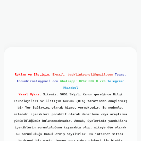
iriş
ilbet giriş
grand opera bet
https://www.betexper.xyz/
b
Reklam ve İletişim:
E-mail:
backlinkpaneli@gmail.com
Teams:
forumhizmeti@gmail.com
Whatsapp: 0262 606 0 726
Telegram:
@karabul
Yasal Uyarı:
Sitemiz, 5651 Sayılı Kanun gereğince Bilgi
Teknolojileri ve İletişim Kurumu (BTK) tarafından onaylanmış
bir Yer Sağlayıcı olarak hizmet vermektedir. Bu nedenle,
sitedeki içerikleri proaktif olarak denetleme veya araştırma
yükümlülüğümüz bulunmamaktadır. Ancak, üyelerimiz yazdıkları
içeriklerin sorumluluğunu taşımakta olup, siteye üye olarak
bu sorumluluğu kabul etmiş sayılırlar. Bu internet sitesi,
herhangi bir marka, kurum veya şahıs şirketi ile hiçbir