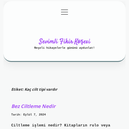
menüyü
Anasayfa
Gizlilik Politikası
aç
Yasal Uyarı
Hakkımızda
Sevimli Fikir Köşesi
Neşeli hikayelerle gününü aydınlat!
Etiket:
Kaç cilt tipi vardır
Bez Ciltleme Nedir
Tarih: Eylül 7, 2024
Ciltleme işlemi nedir? Kitapların rulo veya