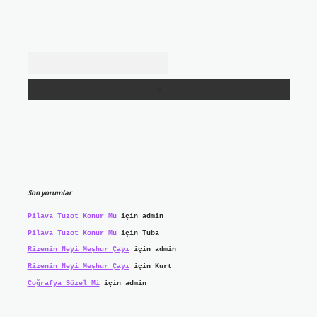
Arama
Son yorumlar
Pilava Tuzot Konur Mu
için
admin
Pilava Tuzot Konur Mu
için
Tuba
Rizenin Neyi Meşhur Çayı
için
admin
Rizenin Neyi Meşhur Çayı
için
Kurt
Coğrafya Sözel Mi
için
admin